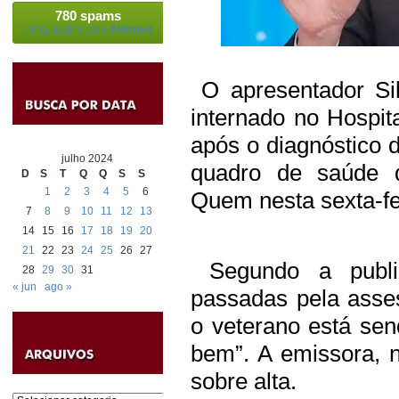
780 spams
bloqueados pelo
Akismet
O apresentador Sil
internado no Hospit
após o diagnóstico 
julho 2024
quadro de saúde d
D
S
T
Q
Q
S
S
1
2
3
4
5
6
Quem nesta sexta-fei
7
8
9
10
11
12
13
14
15
16
17
18
19
20
21
22
23
24
25
26
27
Segundo a public
28
29
30
31
« jun
ago »
passadas pela asse
o veterano está sen
bem”. A emissora, 
sobre alta.
Categorias