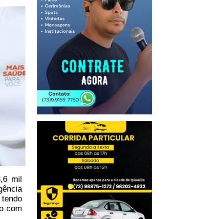
,6 mil
gência
 tendo
do com