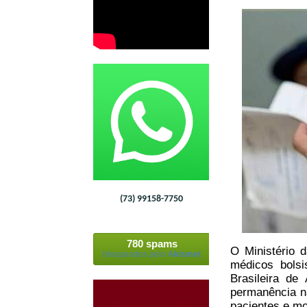
(73) 99158-7750
780 spams
O Ministério d
bloqueados pelo
Akismet
médicos bolsi
Brasileira d
permanência na
pacientes e mo