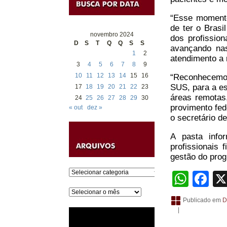
“Esse momento
de ter o Brasi
novembro 2024
dos profissio
D
S
T
Q
Q
S
S
avançando nas
1
2
atendimento a 
3
4
5
6
7
8
9
10
11
12
13
14
15
16
“Reconhecemos
SUS, para a es
17
18
19
20
21
22
23
áreas remotas,
24
25
26
27
28
29
30
provimento fed
« out
dez »
o secretário d
A pasta info
profissionais 
gestão do prog
Categorias
What
Fa
Arquivos
Publicado em
D
|