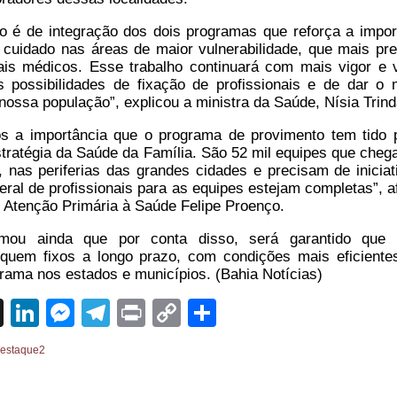
 é de integração dos dois programas que reforça a impor
l cuidado nas áreas de maior vulnerabilidade, que mais pr
nais médicos. Esse trabalho continuará com mais vigor e
 possibilidades de fixação de profissionais e de dar o 
nossa população”, explicou a ministra da Saúde, Nísia Trin
 a importância que o programa de provimento tem tido 
tratégia da Saúde da Família. São 52 mil equipes que che
 nas periferias das grandes cidades e precisam de iniciat
eral de profissionais para as equipes estejam completas”, a
e Atenção Primária à Saúde Felipe Proenço.
rmou ainda que por conta disso, será garantido que
fiquem fixos a longo prazo, com condições mais eficiente
rama nos estados e municípios. (Bahia Notícias)
sApp
cebook
X
LinkedIn
Messenger
Telegram
Print
Copy
Share
Link
estaque2