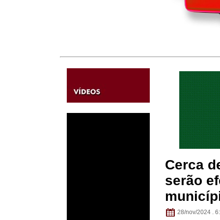
Cerca de
serão e
municíp
28/nov/2024 . 6