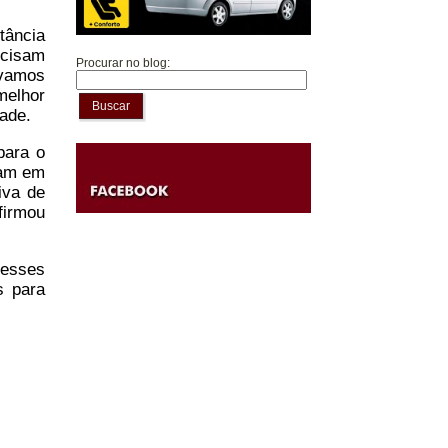
tância
ecisam
Procurar no blog:
 vamos
melhor
Buscar
dade.
para o
gam em
iva de
firmou
 esses
s para