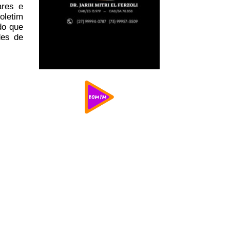
ares e
oletim
do que
des de