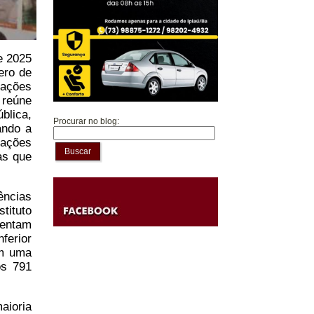
e 2025
ero de
mações
 reúne
blica,
Procurar no blog:
ando a
 ações
Buscar
as que
ências
tituto
sentam
ferior
am uma
os 791
aioria