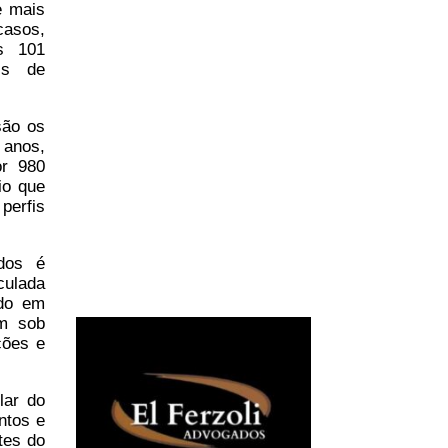
e mais
casos,
s 101
is de
são os
 anos,
or 980
io que
perfis
idos é
culada
ado em
am sob
ções e
lar do
ntos e
tes do