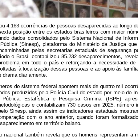
rou 4.163 ocorrências de pessoas desaparecidas ao longo d
sexta posição entre os estados brasileiros com maior núm
gundo dados consolidados pelo Sistema Nacional de Infor
ública (Sinesp), plataforma do Ministério da Justiça que
ncaminhadas pelas secretarias estaduais de segurança pú
odo o Brasil contabilizou 85.232 desaparecimentos, revel
roblema em todo o país e reforçando a necessidade de
ltadas à localização dessas pessoas e ao apoio às famíli
e drama diariamente.
eros do sistema federal apontem mais de quatro mil ocorr
ados produzidos pela Polícia Civil do estado por meio do Ins
Pública, Estatística e Pesquisa Criminal (ISPE) apre
etodológicas e contabilizam 730 casos em 2025, número in
 pelo Sinesp, ainda assim os indicadores estaduais mostr
mparação com o ano anterior, quando foram formalizad
esaparecimento em território baiano.
o nacional também revela que os homens representam a m