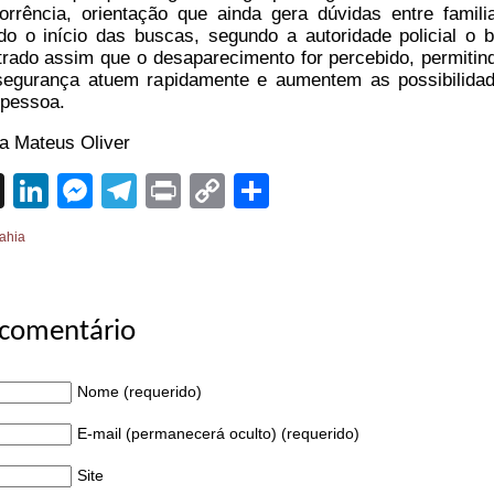
orrência, orientação que ainda gera dúvidas entre famili
o o início das buscas, segundo a autoridade policial o b
trado assim que o desaparecimento for percebido, permitin
segurança atuem rapidamente e aumentem as possibilida
 pessoa.
ta Mateus Oliver
sApp
cebook
X
LinkedIn
Messenger
Telegram
Print
Copy
Share
Link
ahia
 comentário
Nome (requerido)
E-mail (permanecerá oculto) (requerido)
Site