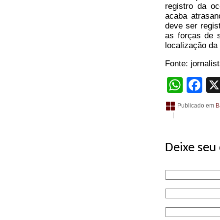
registro da oc
acaba atrasand
deve ser regis
as forças de 
localização da
Fonte: jornalis
What
Fa
Publicado em
B
|
Deixe seu