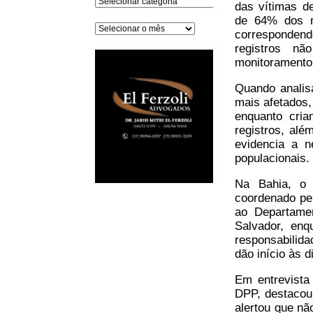
das vítimas d
de 64% dos r
Arquivos
corresponden
registros nã
monitoramento
Quando analis
mais afetados
enquanto cri
registros, alé
evidencia a n
populacionais.
Na Bahia, o 
coordenado pe
ao Departame
Salvador, enq
responsabilid
dão início às d
Em entrevista 
DPP, destacou
alertou que nã