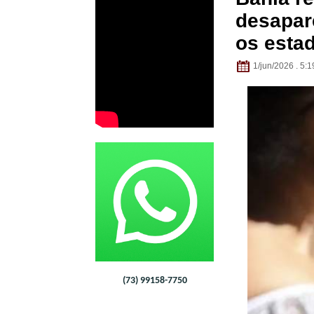
desapar
os esta
1/jun/2026 . 5:1
(73) 99158-7750