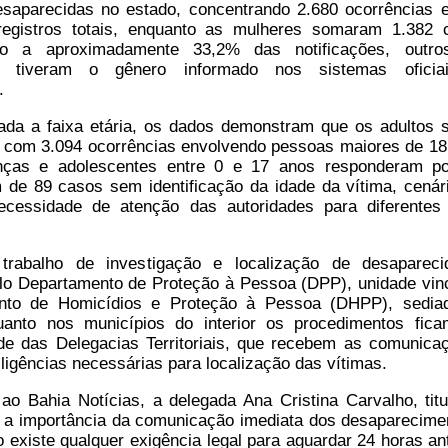
esaparecidas no estado, concentrando 2.680 ocorrências 
egistros totais, enquanto as mulheres somaram 1.382 
do a aproximadamente 33,2% das notificações, outro
o tiveram o gênero informado nos sistemas oficia
.
ada a faixa etária, os dados demonstram que os adultos 
, com 3.094 ocorrências envolvendo pessoas maiores de 18
anças e adolescentes entre 0 e 17 anos responderam p
m de 89 casos sem identificação da idade da vítima, cenár
ecessidade de atenção das autoridades para diferentes 
trabalho de investigação e localização de desaparec
lo Departamento de Proteção à Pessoa (DPP), unidade vin
nto de Homicídios e Proteção à Pessoa (DHPP), sedi
uanto nos municípios do interior os procedimentos fic
ade das Delegacias Territoriais, que recebem as comunica
iligências necessárias para localização das vítimas.
ao Bahia Notícias, a delegada Ana Cristina Carvalho, titu
 a importância da comunicação imediata dos desaparecime
o existe qualquer exigência legal para aguardar 24 horas an