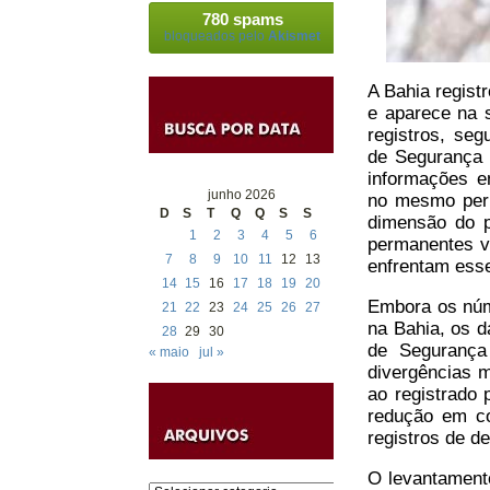
780 spams
bloqueados pelo
Akismet
A Bahia regist
e aparece na 
registros, se
de Segurança P
informações e
junho 2026
no mesmo perí
D
S
T
Q
Q
S
S
dimensão do p
1
2
3
4
5
6
permanentes vo
7
8
9
10
11
12
13
enfrentam ess
14
15
16
17
18
19
20
Embora os núm
21
22
23
24
25
26
27
na Bahia, os d
28
29
30
de Segurança 
« maio
jul »
divergências m
ao registrado
redução em co
registros de d
O levantament
Categorias