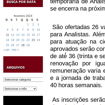
temporária de Anali
se encerra na próxim
fevereiro 2024
D
S
T
Q
Q
S
S
1
2
3
São ofertadas 26 v
4
5
6
7
8
9
10
para Analistas. Alé
11
12
13
14
15
16
17
para atuação na c
18
19
20
21
22
23
24
25
26
27
28
29
aprovados serão con
« jan
mar »
de até́ 36 (trinta e
renovação por igu
remuneração varia 
e a jornada de trab
Categorias
40 horas semanais.
Arquivos
As inscrições serão