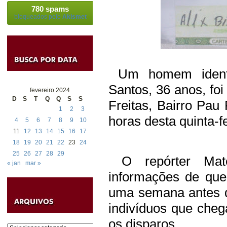
780 spams
bloqueados pelo
Akismet
Um homem identi
Santos, 36 anos, foi
fevereiro 2024
D
S
T
Q
Q
S
S
Freitas, Bairro Pau
1
2
3
horas desta quinta-fe
4
5
6
7
8
9
10
11
12
13
14
15
16
17
18
19
20
21
22
23
24
25
26
27
28
29
O repórter Mate
« jan
mar »
informações de qu
uma semana antes d
indivíduos que che
os disparos.
Categorias