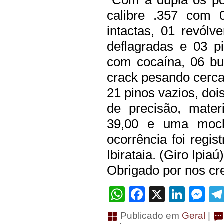
Com a dupla os pol
calibre .357 com 
intactas, 01 revól
deflagradas e 03 p
com cocaína, 06 b
crack pesando cerca
21 pinos vazios, doi
de precisão, mate
39,00 e uma moch
ocorrência foi regis
Ibirataia. (Giro Ipiaú)
Obrigado por nos cre
WhatsApp
Facebook
X
Linke
Me
Publicado em
Geral
|