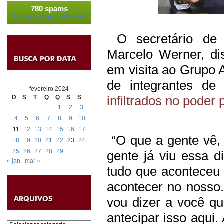
780 spams
bloqueados pelo
Akismet
O secretário de 
Marcelo Werner, dis
em visita ao Grupo 
de integrantes de
fevereiro 2024
infiltrados no poder
D
S
T
Q
Q
S
S
1
2
3
4
5
6
7
8
9
10
11
12
13
14
15
16
17
“O que a gente vê,
18
19
20
21
22
23
24
25
26
27
28
29
gente já viu essa d
« jan
mar »
tudo que aconteceu 
acontecer no nosso
vou dizer a você q
antecipar isso aqui.
Categorias