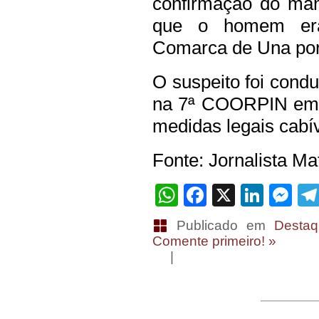
confirmação do man
que o homem era
Comarca de Una por 
O suspeito foi condu
na 7ª COORPIN em I
medidas legais cabív
Fonte: Jornalista M
WhatsApp
Facebook
X
Linke
Me
Publicado em
Destaq
Comente primeiro! »
|