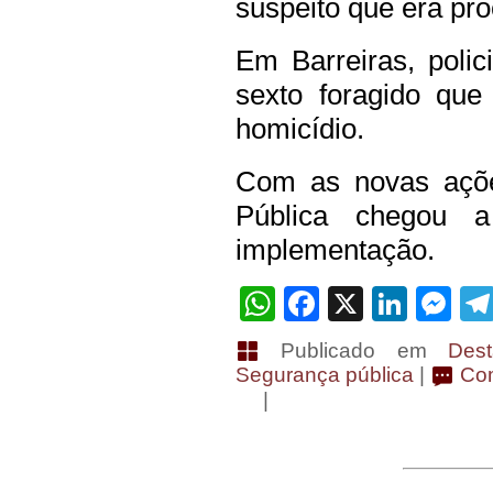
suspeito que era pr
Em Barreiras, poli
sexto foragido que
homicídio.
Com as novas açõe
Pública chegou 
implementação.
WhatsApp
Facebook
X
Linke
Me
Publicado em
Des
Segurança pública
|
Com
|