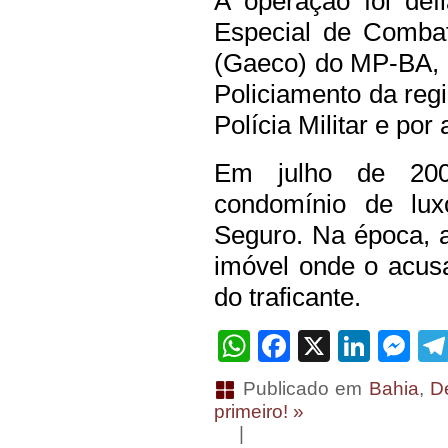
A operação foi def
Especial de Comba
(Gaeco) do MP-BA,
Policiamento da reg
Polícia Militar e por
Em julho de 200
condomínio de lu
Seguro. Na época, a
imóvel onde o acus
do traficante.
WhatsApp
Facebook
X
Linke
Me
Publicado em
Bahia
,
D
primeiro! »
|