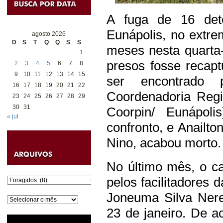
A fuga de 16 det
Eunápolis, no extre
agosto 2026
D
S
T
Q
Q
S
S
meses nesta quarta
1
presos fosse recap
2
3
4
5
6
7
8
9
10
11
12
13
14
15
ser encontrado 
16
17
18
19
20
21
22
Coordenadoria Regio
23
24
25
26
27
28
29
30
31
Coorpin/ Eunápoli
« jul
confronto, e Anailt
Nino, acabou morto.
No último mês, o c
pelos facilitadores d
Categorias
Joneuma Silva Nere
Arquivos
23 de janeiro. De a