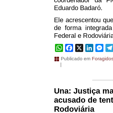
coordenador da FI
Eduardo Badaró.
Ele acrescentou qu
de forma integrada 
Federal e Rodoviária
WhatsApp
Facebook
X
Linke
Me
Publicado em
Foragido
|
Una: Justiça 
acusado de tent
Rodoviária