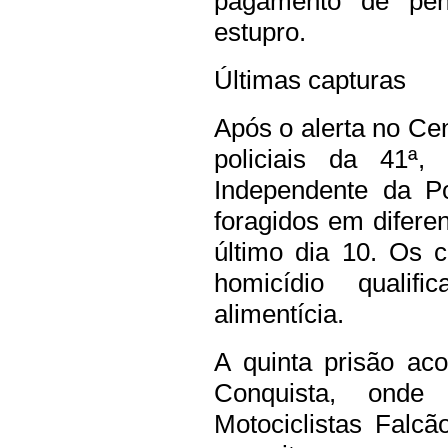
pagamento de pen
estupro.
Últimas capturas
Após o alerta no Ce
policiais da 41ª
Independente da Pol
foragidos em diferen
último dia 10. Os 
homicídio quali
alimentícia.
A quinta prisão ac
Conquista, onde
Motociclistas Falcã