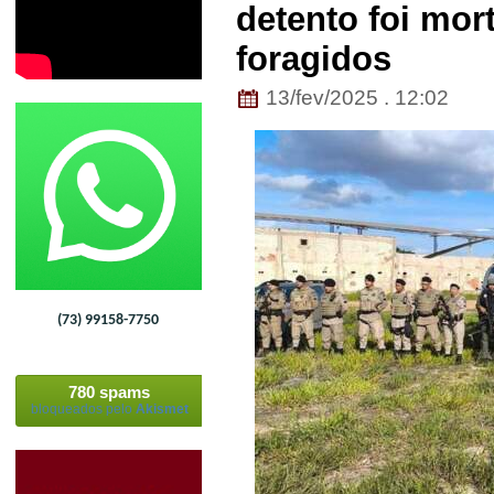
detento foi mor
foragidos
13/fev/2025 . 12:02
(73) 99158-7750
780 spams
bloqueados pelo
Akismet