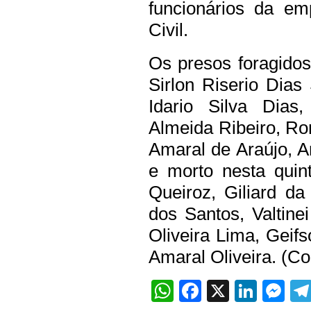
funcionários da em
Civil.
Os presos foragidos
Sirlon Riserio Dias 
Idario Silva Dias,
Almeida Ribeiro, Rom
Amaral de Araújo, A
e morto nesta quint
Queiroz, Giliard d
dos Santos, Valtin
Oliveira Lima, Gei
Amaral Oliveira. (Co
WhatsApp
Facebook
X
Linke
Me