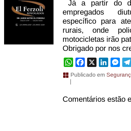
Já a partir do d
empregados diutu
específico para a
rurais, onde poli
motocicletas irão pat
Obrigado por nos cre
WhatsApp
Facebook
X
Linke
Me
Publicado em
Seguranç
|
Comentários estão e