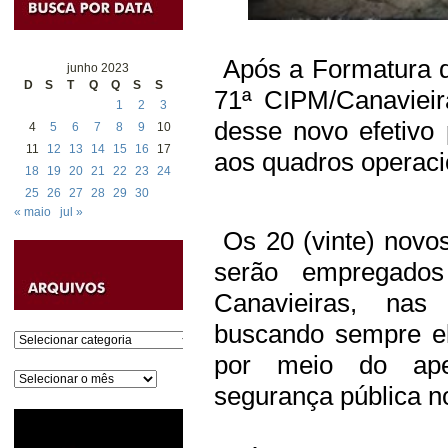
Após a Formatura 
junho 2023
D
S
T
Q
Q
S
S
71ª CIPM/Canavieir
1
2
3
desse novo efetivo p
4
5
6
7
8
9
10
11
12
13
14
15
16
17
aos quadros operaci
18
19
20
21
22
23
24
25
26
27
28
29
30
« maio
jul »
Os 20 (vinte) novos
serão empregado
Canavieiras, nas
buscando sempre el
Categorias
por meio do ape
Arquivos
segurança pública n