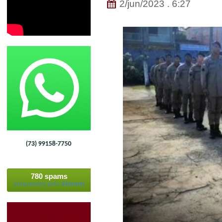
2/jun/2023 . 6:27
(73) 99158-7750
780 spams
bloqueados pelo
Akismet