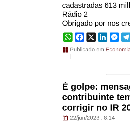
cadastradas 613 mil
Rádio 2
Obrigado por nos cre
WhatsApp
Facebook
X
Linke
Me
Publicado em
Economi
|
É golpe: mensa
contribuinte te
corrigir no IR 2
22/jun/2023 . 8:14