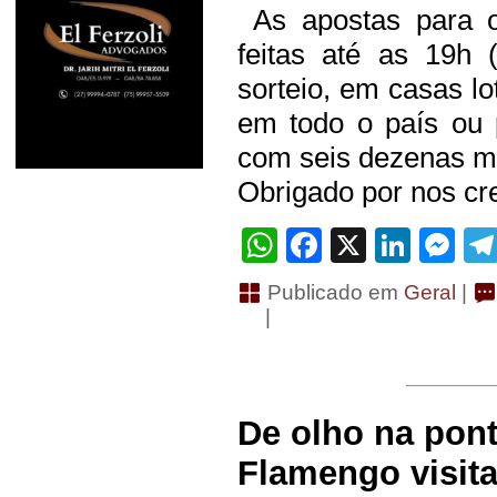
As apostas para o
feitas até as 19h 
sorteio, em casas lo
em todo o país ou 
com seis dezenas ma
Obrigado por nos cre
WhatsApp
Facebook
X
Linke
Me
Publicado em
Geral
|
|
De olho na pont
Flamengo visit