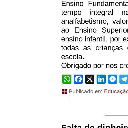
Ensino Fundamenta
tempo integral 
analfabetismo, val
ao Ensino Superio
ensino infantil, por
todas as crianças
escola.
Obrigado por nos cre
WhatsApp
Facebook
X
Linke
Me
Publicado em
Educaçã
|
Falta de dinhei