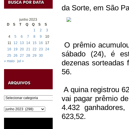
da Sorte, em São P
junho 2023
D
S
T
Q
Q
S
S
1
2
3
4
5
6
7
8
9
10
O prêmio acumulou 
11
12
13
14
15
16
17
18
19
20
21
22
23
24
sábado (24), é e
25
26
27
28
29
30
dezenas sorteadas 
« maio
jul »
56.
A quina registrou 
vai pagar prêmio de
Categorias
4.432 ganhadores,
Arquivos
623,52.