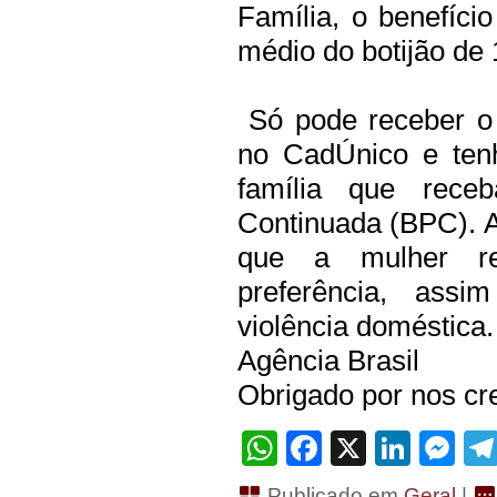
Família, o benefíc
médio do botijão de 
Só pode receber o 
no CadÚnico e te
família que rece
Continuada (BPC). A 
que a mulher res
preferência, ass
violência doméstica.
Agência Brasil
Obrigado por nos cre
WhatsApp
Facebook
X
Linke
Me
Publicado em
Geral
|