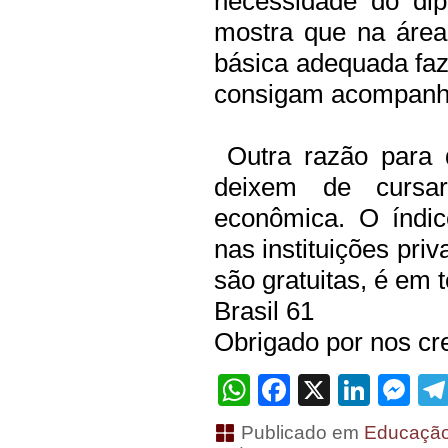
necessidade do di
mostra que na área
básica adequada fa
consigam acompanha
Outra razão para q
deixem de cursa
econômica.
O índi
nas instituições pri
são gratuitas, é em 
Brasil 61
Obrigado por nos cre
WhatsApp
Facebook
X
Linke
Me
Publicado em
Educaçã