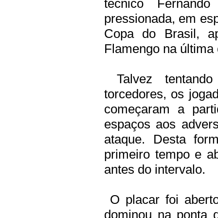
técnico Fernando
pressionada, em esp
Copa do Brasil, a
Flamengo na última q
Talvez tentando
torcedores, os jogad
começaram a parti
espaços aos advers
ataque. Desta for
primeiro tempo e a
antes do intervalo.
O placar foi abert
dominou na ponta d