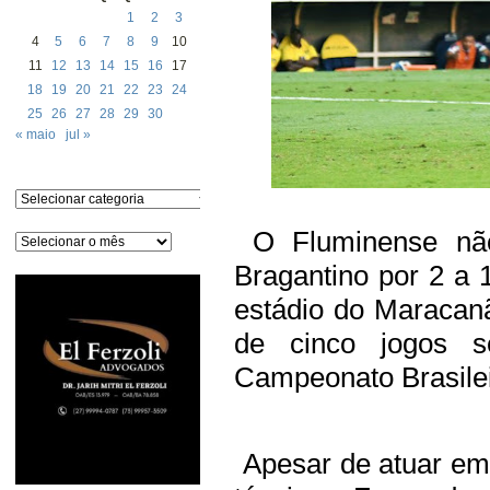
1
2
3
4
5
6
7
8
9
10
11
12
13
14
15
16
17
18
19
20
21
22
23
24
25
26
27
28
29
30
« maio
jul »
Categorias
O Fluminense não
Arquivos
Bragantino por 2 a 
estádio do Maracan
de cinco jogos se
Campeonato Brasilei
Apesar de atuar em