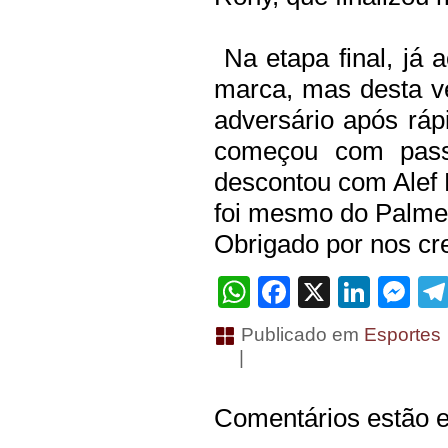
Na etapa final, já 
marca, mas desta v
adversário após ráp
começou com pass
descontou com Alef M
foi mesmo do Palmei
Obrigado por nos cre
WhatsApp
Facebook
X
Linke
Me
Publicado em
Esportes
|
Comentários estão e