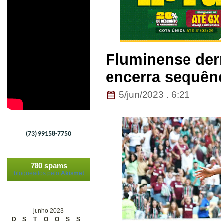
Fluminense der
encerra sequênc
5/jun/2023 . 6:21
(73) 99158-7750
780 spams
bloqueados pelo
Akismet
junho 2023
D
S
T
Q
Q
S
S