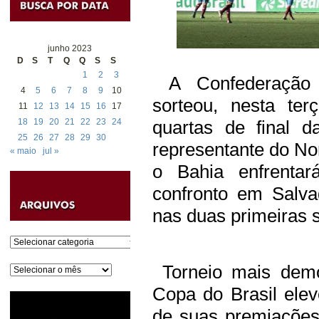
junho 2023
D
S
T
Q
Q
S
S
1
2
3
A Confederação B
4
5
6
7
8
9
10
sorteou, nesta ter
11
12
13
14
15
16
17
18
19
20
21
22
23
24
quartas de final 
25
26
27
28
29
30
representante do No
« maio
jul »
o Bahia enfrenta
confronto em Salva
nas duas primeiras 
Categorias
Torneio mais democ
Arquivos
Copa do Brasil elev
de suas premiações