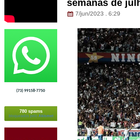
semanas de jul
7/jun/2023 . 6:29
(73) 99158-7750
780 spams
bloqueados pelo
Akismet