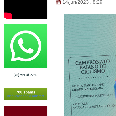
14/jun/2023 . 8:29
(73) 99158-7750
780 spams
bloqueados pelo
Akismet