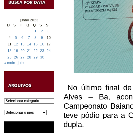
junho 2023
D
S
T
Q
Q
S
S
1
2
3
4
5
6
7
8
9
10
11
12
13
14
15
16
17
18
19
20
21
22
23
24
25
26
27
28
29
30
« maio
jul »
No último final d
Alves – Ba, aco
Categorias
Campeonato Baiano
Arquivos
teve pódio para a 
dupla.