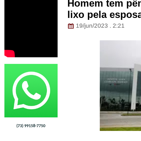
Homem tem pêni
lixo pela espos
19/jun/2023 . 2:21
(73) 99158-7750