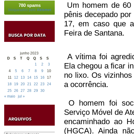
Um homem de 60 an
780 spams
bloqueados pelo
Akismet
pênis decepado por
17, em caso que a
Feira de Santana.
junho 2023
A vítima foi agred
D
S
T
Q
Q
S
S
Ela chegou a ficar i
1
2
3
4
5
6
7
8
9
10
no lixo. Os vizinhos
11
12
13
14
15
16
17
a ocorrência.
18
19
20
21
22
23
24
25
26
27
28
29
30
« maio
jul »
O homem foi soco
Serviço Móvel de A
encaminhado ao Hos
(HGCA). Ainda não
Categorias