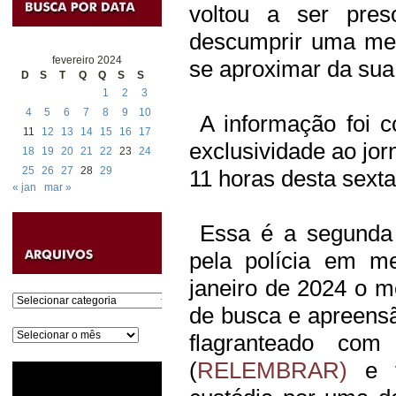
voltou a ser pres
descumprir uma med
fevereiro 2024
se aproximar da sua
D
S
T
Q
Q
S
S
1
2
3
4
5
6
7
8
9
10
A informação foi co
11
12
13
14
15
16
17
exclusividade ao jor
18
19
20
21
22
23
24
25
26
27
28
29
11 horas desta sexta-
« jan
mar »
Essa é a segunda 
pela polícia em m
janeiro de 2024 o m
Categorias
de busca e apreens
Arquivos
flagranteado co
(
RELEMBRAR)
e f