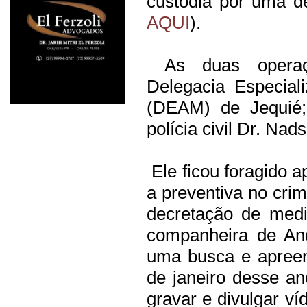
custódia por uma de
AQUI
).
As duas operaçõ
Delegacia Especial
(DEAM) de Jequié;
polícia civil Dr. Nad
Ele ficou foragido a
a preventiva no cri
decretação de medi
companheira de And
uma busca e apreen
de janeiro desse an
gravar e divulgar ví