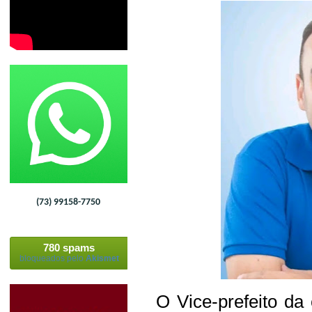
(73) 99158-7750
780 spams
bloqueados pelo
Akismet
O Vice-prefeito da 