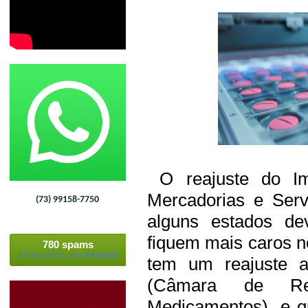
O reajuste do Im
Mercadorias e Serv
(73) 99158-7750
alguns estados de
fiquem mais caros ne
780 spams
bloqueados pelo
Akismet
tem um reajuste a
(Câmara de Re
Medicamentos), e q