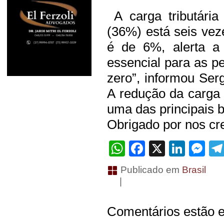
A carga tributária
(36%) está seis ve
é de 6%, alerta 
essencial para as p
zero”, informou Ser
A redução da carga 
uma das principais b
Obrigado por nos cre
WhatsApp
Facebook
X
Linke
Me
Publicado em
Brasil
|
Comentários estão e