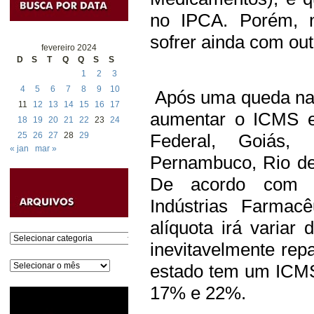
no IPCA. Porém, n
sofrer ainda com out
fevereiro 2024
D
S
T
Q
Q
S
S
1
2
3
4
5
6
7
8
9
10
Após uma queda na 
11
12
13
14
15
16
17
aumentar o ICMS em
18
19
20
21
22
23
24
25
26
27
28
29
Federal, Goiás, 
« jan
mar »
Pernambuco, Rio de
De acordo com a
Indústrias Farmacê
alíquota irá varia
Categorias
inevitavelmente re
Arquivos
estado tem um ICMS
17% e 22%.