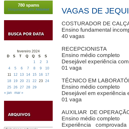
780 spams
VAGAS DE JEQUIÉ
bloqueados pelo
Akismet
COSTURADOR DE CALÇ
Ensino fundamental incomp
40 vagas
RECEPCIONISTA
fevereiro 2024
Ensino médio completo
D
S
T
Q
Q
S
S
Desejável experiência com
1
2
3
01 vaga
4
5
6
7
8
9
10
11
12
13
14
15
16
17
TÉCNICO EM LABORATÓ
18
19
20
21
22
23
24
Ensino médio completo
25
26
27
28
29
Desejável em experiência e
« jan
mar »
01 vaga
AUXILIAR DE OPERAÇÃ
Ensino médio completo
Experiência comprovad
Categorias