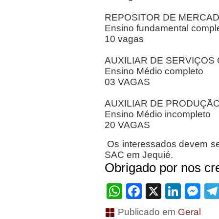
REPOSITOR DE MERCADORI
Ensino fundamental compl
10 vagas
AUXILIAR DE SERVIÇOS GE
Ensino Médio completo
03 VAGAS
AUXILIAR DE PRODUÇÃO (
Ensino Médio incompleto
20 VAGAS
Os interessados devem se d
SAC em Jequié.
Obrigado por nos cre
WhatsApp
Facebook
X
Linke
Me
Publicado em
Geral