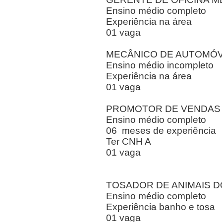
Ensino médio completo
Experiência na área
01 vaga
MECÂNICO DE AUTOMÓ
Ensino médio incompleto
Experiência na área
01 vaga
PROMOTOR DE VENDAS
Ensino médio completo
06 meses de experiência
Ter CNH A
01 vaga
TOSADOR DE ANIMAIS 
Ensino médio completo
Experiência banho e tosa
01 vaga