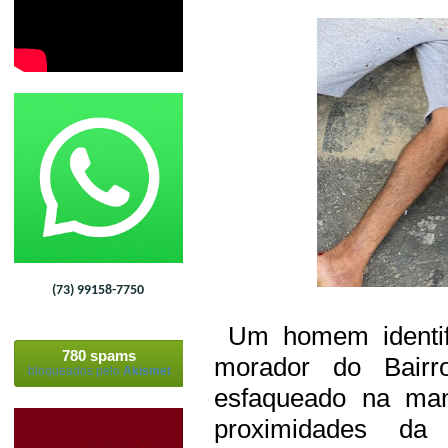
(73) 99158-7750
Um homem identifi
780 spams
morador do Bairro
bloqueados pelo
Akismet
esfaqueado na manh
proximidades da 