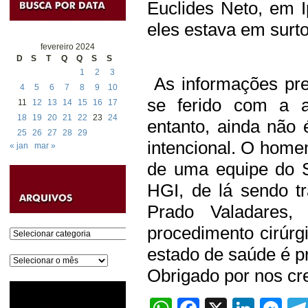
Euclides Neto, em 
eles estava em surt
fevereiro 2024
D
S
T
Q
Q
S
S
1
2
3
As informações pre
4
5
6
7
8
9
10
se ferido com a 
11
12
13
14
15
16
17
18
19
20
21
22
23
24
entanto, ainda não é
25
26
27
28
29
intencional. O home
« jan
mar »
de uma equipe do 
HGI, de lá sendo tr
Prado Valadares
procedimento cirúr
Categorias
estado de saúde é pr
Arquivos
Obrigado por nos cre