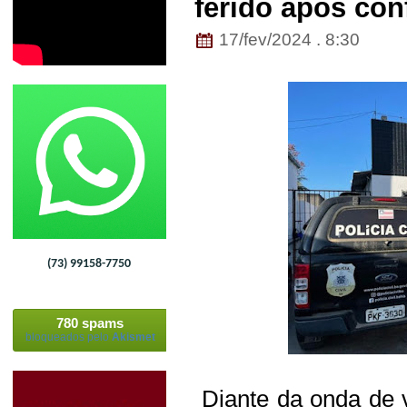
ferido após con
17/fev/2024 . 8:30
(73) 99158-7750
780 spams
bloqueados pelo
Akismet
Diante da onda de v