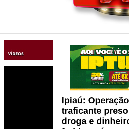
Ipiaú: Operaçã
traficante pres
droga e dinheir