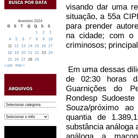
visando dar uma re
situação, a 55a CI
fevereiro 2024
para prender autore
D
S
T
Q
Q
S
S
1
2
3
na cidade; com o 
4
5
6
7
8
9
10
criminosos; principa
11
12
13
14
15
16
17
18
19
20
21
22
23
24
25
26
27
28
29
« jan
mar »
Em uma dessas dilig
de 02:30 horas d
Guarnições do Pe
Rondesp Sudoeste
Categorias
Souza/próximo ao 
quantia de 1.389,
Arquivos
substância análoga 
análoga a macon