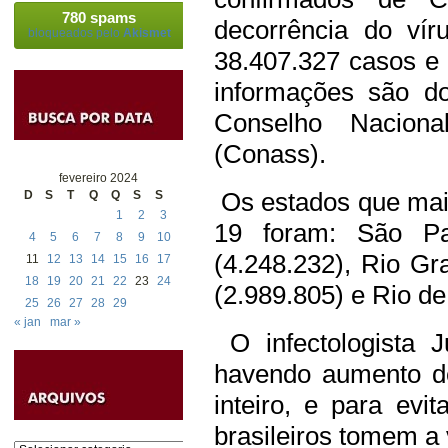
780 spams
decorrência do vír
bloqueados pelo
Akismet
38.407.327 casos e
informações são do
Conselho Nacion
(Conass).
fevereiro 2024
Os estados que mai
D
S
T
Q
Q
S
S
1
2
3
19 foram: São Pau
4
5
6
7
8
9
10
(4.248.232), Rio Gr
11
12
13
14
15
16
17
18
19
20
21
22
23
24
(2.989.805) e Rio de
25
26
27
28
29
« jan
mar »
O infectologista J
havendo aumento d
inteiro, e para evi
brasileiros tomem a
Categorias