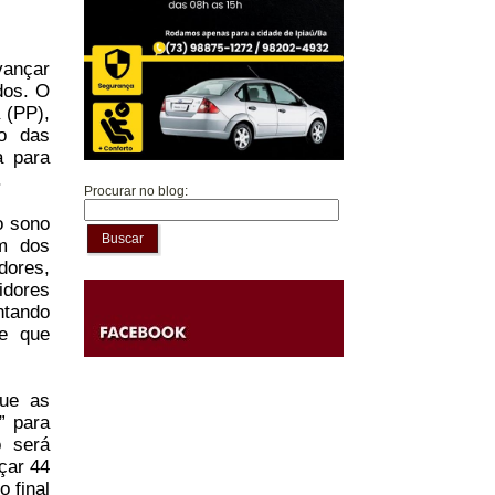
vançar
dos. O
 (PP),
ão das
a para
.
Procurar no blog:
o sono
Buscar
Um dos
dores,
idores
ntando
de que
que as
” para
o será
çar 44
 final