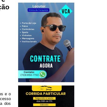
ção
os e o
ocesso
ra dos