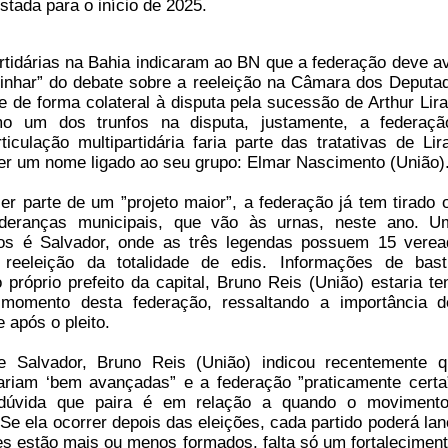
stada para o início de 2025.
tidárias na Bahia indicaram ao BN que a federação deve a
inhar” do debate sobre a reeleição na Câmara dos Deputa
 de forma colateral à disputa pela sucessão de Arthur Lira
mo um dos trunfos na disputa, justamente, a federaç
ticulação multipartidária faria parte das tratativas de Lir
er um nome ligado ao seu grupo: Elmar Nascimento (União)
r parte de um ”projeto maior”, a federação já tem tirado 
ideranças municipais, que vão às urnas, neste ano. 
os é Salvador, onde as três legendas possuem 15 verea
a reeleição da totalidade de edis. Informações de bast
próprio prefeito da capital, Bruno Reis (União) estaria te
 momento desta federação, ressaltando a importância 
 após o pleito.
e Salvador, Bruno Reis (União) indicou recentemente 
ariam ‘bem avançadas” e a federação ”praticamente certa
 dúvida que paira é em relação a quando o moviment
”Se ela ocorrer depois das eleições, cada partido poderá lan
es estão mais ou menos formados, falta só um fortalecimento