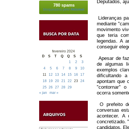
Deputados, aju
780 spams
bloqueados pelo
Akismet
Lideranças par
mediante ”cam
movimento vive
que teria co
legendas. A ar
conseguir eleg
fevereiro 2024
D
S
T
Q
Q
S
S
Apesar de faze
1
2
3
de algumas l
4
5
6
7
8
9
10
exemplos clar
11
12
13
14
15
16
17
dificultando 
apontam que o 
18
19
20
21
22
23
24
”contornar” o
25
26
27
28
29
ocorra somente
« jan
mar »
O prefeito d
conversas est
acontecer. A
concretizado. 
candidatos. El
Categorias