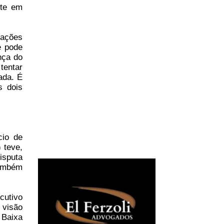
nte em
iações
e pode
nça do
tentar
ada. É
s dois
io de
 teve,
isputa
também
cutivo
 visão
 Baixa