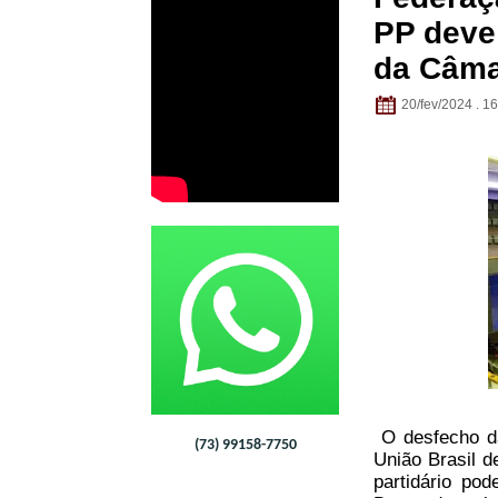
PP deve
da Câma
20/fev/2024 . 1
O desfecho da
(73) 99158-7750
União Brasil d
partidário po