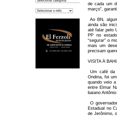
de cada um d
março”, garant
Arquivos
Ao BN, algum
ainda são inic
até falar pelo
PP no estado
“segurar” o mo
mais um desej
precisam quere
VISITA À BAH
Um café da m
Ondina, foi um
quando veio a
entre Elmar N
baiano Antônio
O governador
Estadual no Ca
de Jerônimo, o