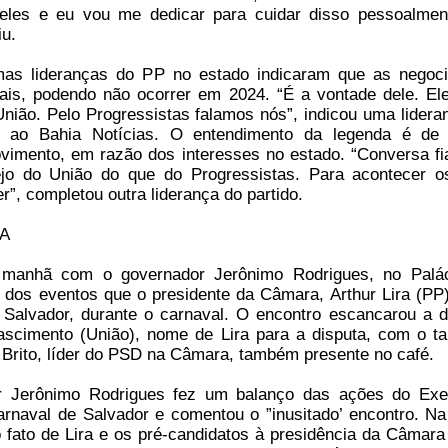
eles e eu vou me dedicar para cuidar disso pessoalme
iu.
as lideranças do PP no estado indicaram que as negoc
iais, podendo não ocorrer em 2024. “É a vontade dele. El
 União. Pelo Progressistas falamos nós”, indicou uma lidera
 ao Bahia Notícias. O entendimento da legenda é de 
vimento, em razão dos interesses no estado. “Conversa fi
o do União do que do Progressistas. Para acontecer o
r”, completou outra liderança do partido.
IA
anhã com o governador Jerônimo Rodrigues, no Palác
 dos eventos que o presidente da Câmara, Arthur Lira (PP)
 Salvador, durante o carnaval. O encontro escancarou a d
ascimento (União), nome de Lira para a disputa, com o 
 Brito, líder do PSD na Câmara, também presente no café.
 Jerônimo Rodrigues fez um balanço das ações do Exe
rnaval de Salvador e comentou o ”inusitado’ encontro. Na
 fato de Lira e os pré-candidatos à presidência da Câmara