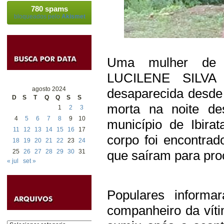
780 spams
bloqueados pelo
Akismet
Uma mulher de 3
LUCILENE SILVA
agosto 2024
desaparecida desde 
D
S
T
Q
Q
S
S
morta na noite de
1
2
3
4
5
6
7
8
9
10
município de Ibira
11
12
13
14
15
16
17
corpo foi encontra
18
19
20
21
22
23
24
25
26
27
28
29
30
31
que saíram para pro
« jul
set »
Populares inform
companheiro da víti
Categorias