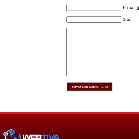
E-mail 
Site
Envie seu comentário