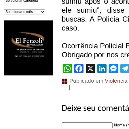
sumiu após o acont
ele sumiu”, diss
Arquivos
buscas. A Polícia Ci
caso.
Ocorrência Policial 
Obrigado por nos cre
WhatsApp
Facebook
X
Linke
Me
Publicado em
Violência
|
Deixe seu comentá
Nome (r