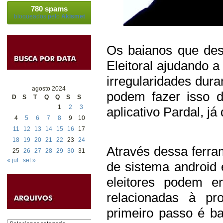
780 spams
bloqueados pelo
Akismet
Os baianos que des
Eleitoral ajudando 
irregularidades dur
agosto 2024
podem fazer isso d
D
S
T
Q
Q
S
S
1
2
3
aplicativo Pardal, já
4
5
6
7
8
9
10
11
12
13
14
15
16
17
18
19
20
21
22
23
24
Através dessa ferra
25
26
27
28
29
30
31
« jul
set »
de sistema android 
eleitores podem en
relacionadas à pro
primeiro passo é ba
Categorias