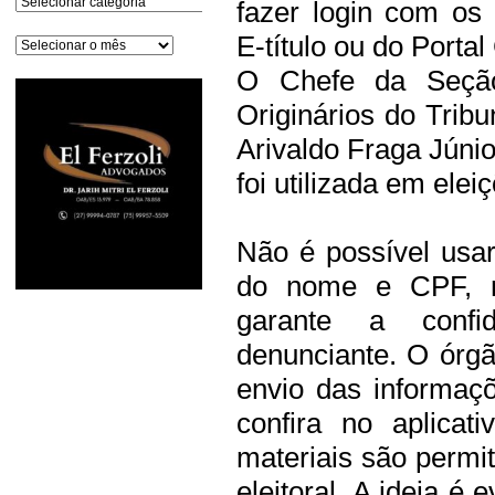
fazer login com os
E-título ou do Portal
Arquivos
O Chefe da Seção
Originários do Tribu
Arivaldo Fraga Júnio
foi utilizada em ele
Não é possível usa
do nome e CPF, no
garante a confi
denunciante. O órg
envio das informaç
confira no aplicat
materiais são permi
eleitoral. A ideia é