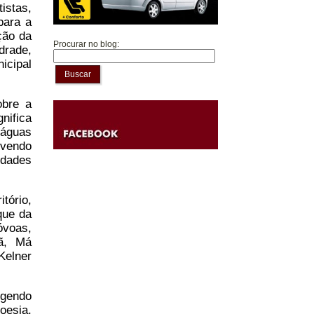
istas,
para a
ção da
Procurar no blog:
drade,
icipal
Buscar
obre a
gnifica
 águas
ovendo
idades
tório,
que da
óvoas,
uã, Má
Kelner
ngendo
oesia,