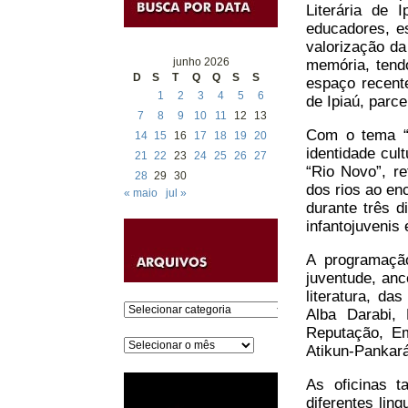
Literária de I
educadores, e
valorização da
junho 2026
memória, tend
D
S
T
Q
Q
S
S
espaço recent
1
2
3
4
5
6
de Ipiaú, parcei
7
8
9
10
11
12
13
Com o tema “
14
15
16
17
18
19
20
identidade cul
21
22
23
24
25
26
27
“Rio Novo”, re
28
29
30
dos rios ao en
« maio
jul »
durante três d
infantojuvenis 
A programação
juventude, anc
literatura, da
Categorias
Alba Darabi, 
Reputação, Em
Arquivos
Atikun-Pankará
As oficinas 
diferentes lin