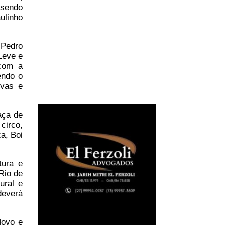
 sendo
ulinho
 Pedro
“Leve e
 com a
endo o
ivas e
aça de
circo,
a, Boi
tura e
Rio de
ural e
deverá
Novo e