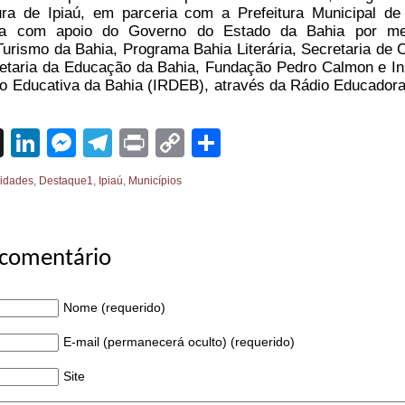
ra de Ipiaú, em parceria com a Prefeitura Municipal de 
da com apoio do Governo do Estado da Bahia por me
Turismo da Bahia, Programa Bahia Literária, Secretaria de C
etaria da Educação da Bahia, Fundação Pedro Calmon e Ins
ão Educativa da Bahia (IRDEB), através da Rádio Educador
sApp
cebook
X
LinkedIn
Messenger
Telegram
Print
Copy
Share
Link
idades
,
Destaque1
,
Ipiaú
,
Municípios
 comentário
Nome (requerido)
E-mail (permanecerá oculto) (requerido)
Site