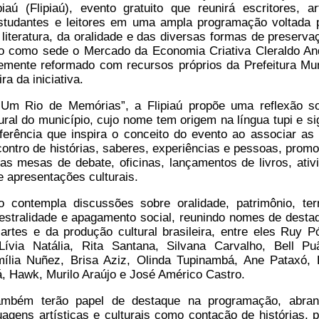
piaú (Flipiaú), evento gratuito que reunirá escritores, art
studantes e leitores em uma ampla programação voltada 
 literatura, da oralidade e das diversas formas de preserva
o como sede o Mercado da Economia Criativa Cleraldo An
emente reformado com recursos próprios da Prefeitura Mun
ra da iniciativa.
Um Rio de Memórias”, a Flipiaú propõe uma reflexão s
tural do município, cujo nome tem origem na língua tupi e si
ferência que inspira o conceito do evento ao associar as
contro de histórias, saberes, experiências e pessoas, prom
ias mesas de debate, oficinas, lançamentos de livros, ativ
e apresentações culturais.
 contempla discussões sobre oralidade, patrimônio, terri
estralidade e apagamento social, reunindo nomes de desta
s artes e da produção cultural brasileira, entre eles Ruy P
Lívia Natália, Rita Santana, Silvana Carvalho, Bell P
ília Nuñez, Brisa Aziz, Olinda Tupinambá, Ane Pataxó, 
, Hawk, Murilo Araújo e José Américo Castro.
também terão papel de destaque na programação, abra
guagens artísticas e culturais como contação de histórias, p