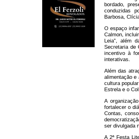
bordado, pre
conduzidas p
Barbosa, Clíci
O espaço infa
Calmon, incluin
Leia”, além d
Secretaria de 
incentivo à f
interativas.
Além das atraç
alimentação e 
cultura popula
Estrela e o Co
A organização
fortalecer o d
Contas, conso
democratizaçã
ser divulgada 
A 2ª Festa Lit