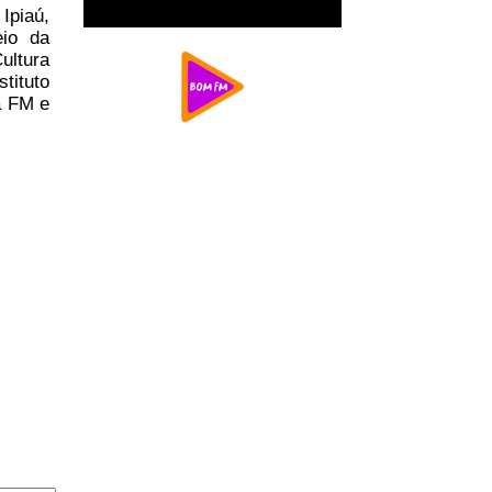
Ipiaú,
io da
ultura
tituto
a FM e