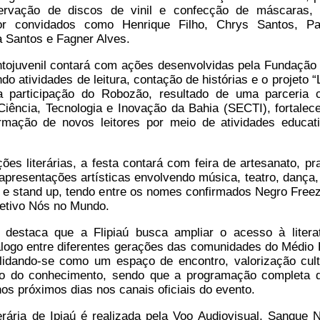
servação de discos de vinil e confecção de máscaras,
or convidados como Henrique Filho, Chrys Santos, Pa
a Santos e Fagner Alves.
ntojuvenil contará com ações desenvolvidas pela Fundação
do atividades de leitura, contação de histórias e o projeto 
a participação do Robozão, resultado de uma parceria
Ciência, Tecnologia e Inovação da Bahia (SECTI), fortalec
ormação de novos leitores por meio de atividades educat
ões literárias, a festa contará com feira de artesanato, pr
apresentações artísticas envolvendo música, teatro, dança, 
r e stand up, tendo entre os nomes confirmados Negro Freez
letivo Nós no Mundo.
 destaca que a Flipiaú busca ampliar o acesso à litera
iálogo entre diferentes gerações das comunidades do Médio 
lidando-se como um espaço de encontro, valorização cult
o do conhecimento, sendo que a programação completa 
nos próximos dias nos canais oficiais do evento.
erária de Ipiaú é realizada pela Voo Audiovisual, Sangue 