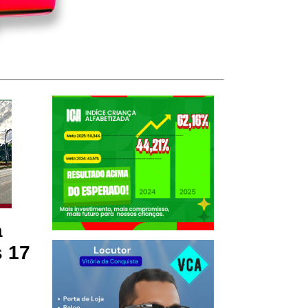
a
s 17