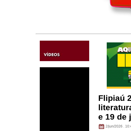
Flipiaú 
literatu
e 19 de 
2/jun/2026 . 10: