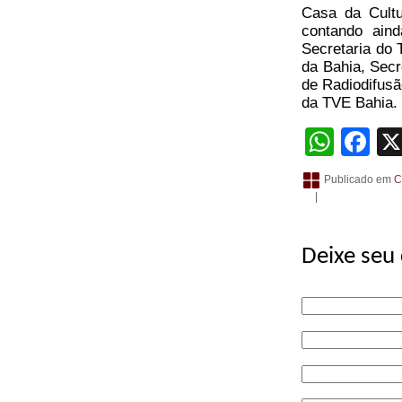
Casa da Cultu
contando ain
Secretaria do 
da Bahia, Secr
de Radiodifus
da TVE Bahia.
What
Fa
Publicado em
C
|
Deixe seu