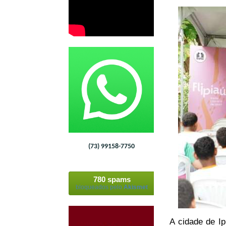
(73) 99158-7750
780 spams
bloqueados pelo
Akismet
A cidade de Ip