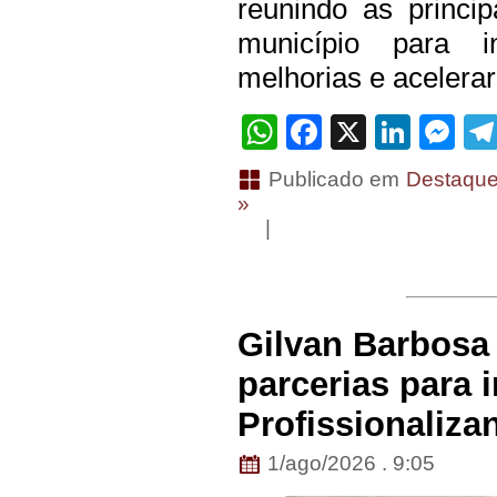
reunindo as princip
município para in
melhorias e acelera
WhatsApp
Facebook
X
Linke
Me
Publicado em
Destaqu
»
|
Gilvan Barbosa
parcerias para 
Profissionaliza
1/ago/2026 . 9:05