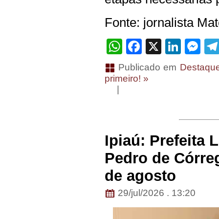
Fonte: jornalista Ma
WhatsApp
Facebook
X
Linke
Me
Publicado em
Destaqu
primeiro! »
|
Ipiaú: Prefeita
Pedro de Córreg
de agosto
29/jul/2026 . 13:20