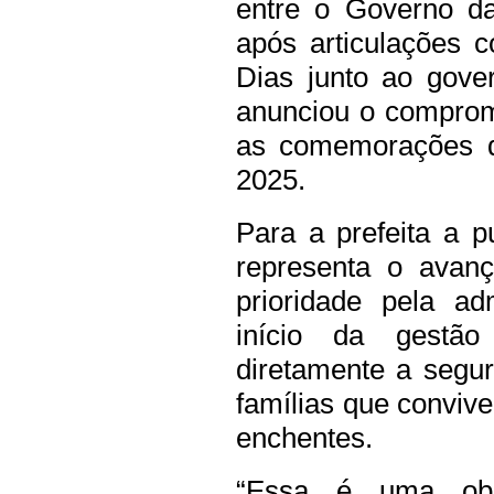
entre o Governo da
após articulações c
Dias junto ao gove
anunciou o comprom
as comemorações d
2025.
Para a prefeita a pu
representa o avan
prioridade pela ad
início da gestão
diretamente a segu
famílias que convi
enchentes.
“Essa é uma obr