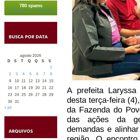
780 spams
bloqueados pelo
Akismet
agosto 2026
D
S
T
Q
Q
S
S
1
2
3
4
5
6
7
8
9
10
11
12
13
14
15
A prefeita Laryssa
16
17
18
19
20
21
22
23
24
25
26
27
28
29
desta terça-feira (
30
31
da Fazenda do Pov
« jul
das ações da ges
demandas e alinhar
região. O encontro