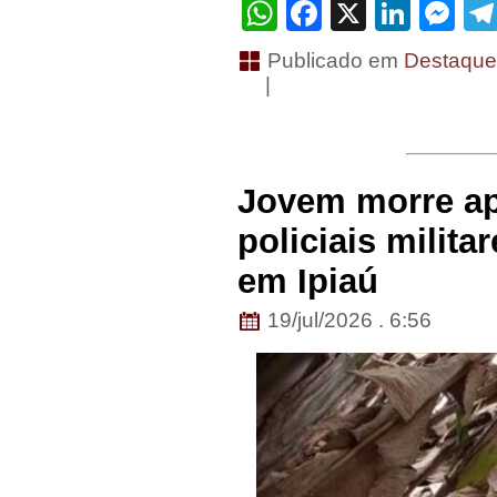
WhatsApp
Facebook
X
Linke
Me
Publicado em
Destaqu
|
Jovem morre a
policiais milita
em Ipiaú
19/jul/2026 . 6:56