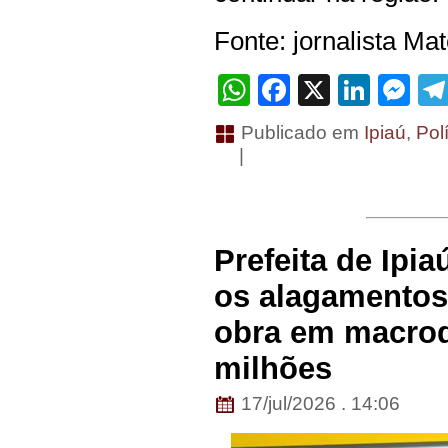
Fonte: jornalista Ma
WhatsApp
Facebook
X
Linke
Me
Publicado em
Ipiaú
,
Pol
|
Prefeita de Ipia
os alagamentos 
obra em macro
milhões
17/jul/2026 . 14:06