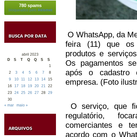
780 spams
bloqueados pelo
Akismet
O WhatsApp, da Meta,
feira (11) que os
produtos e serviço
abril 2023
D
S
T
Q
Q
S
S
Os pagamentos ser
1
após o cadastro 
2
3
4
5
6
7
8
9
10
11
12
13
14
15
empresa. (Foto ilust
16
17
18
19
20
21
22
23
24
25
26
27
28
29
30
O serviço, que fi
« mar
maio »
regulatório, foc
comerciantes e te
acordo com o What