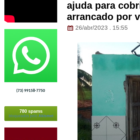
ajuda para cobr
arrancado por v
26/abr/2023 . 15:55
(73) 99158-7750
780 spams
bloqueados pelo
Akismet