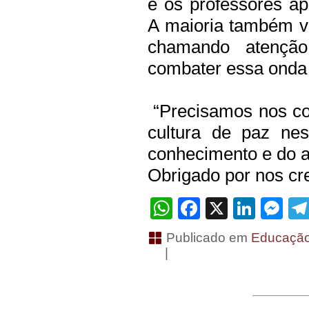
e os professores a
A maioria também v
chamando atençã
combater essa onda 
“Precisamos nos c
cultura de paz ne
conhecimento e do a
Obrigado por nos cre
WhatsApp
Facebook
X
Linke
Me
Publicado em
Educaçã
|