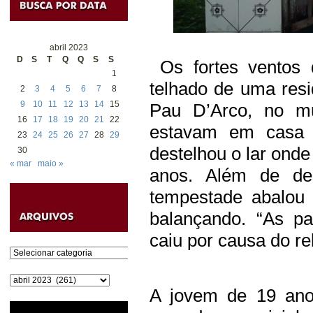
abril 2023
D
S
T
Q
Q
S
S
Os fortes ventos d
1
telhado de uma res
2
3
4
5
6
7
8
9
10
11
12
13
14
15
Pau D’Arco, no mu
16
17
18
19
20
21
22
estavam em casa 
23
24
25
26
27
28
29
destelhou o lar ond
30
« mar
maio »
anos. Além de des
tempestade abalou 
balançando. “As p
caiu por causa do r
Categorias
Arquivos
A jovem de 19 ano