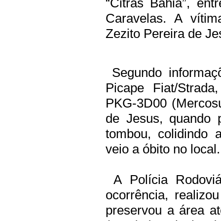
“Citras Bahia”, en
Caravelas. A vítim
Zezito Pereira de Je
Segundo informaçõe
Picape Fiat/Strada
PKG-3D00 (Mercosul
de Jesus, quando p
tombou, colidindo 
veio a óbito no local.
A Polícia Rodoviá
ocorrência, realiz
preservou a área a