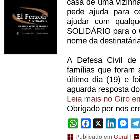
casa de uma vizinha
pede ajuda para c
ajudar com qualqu
SOLIDÁRIO para o 
nome da destinatári
A Defesa Civil de 
famílias que foram 
último dia (19) e 
aguarda resposta do
Leia mais no Giro e
Obrigado por nos cre
WhatsApp
Facebook
X
Linke
Me
Publicado em
Geral
|