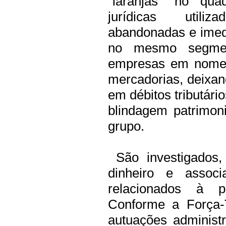
“laranjas” no qua
jurídicas utili
abandonadas e imed
no mesmo segmen
empresas em nome d
mercadorias, deixan
em débitos tributár
blindagem patrimon
grupo.
São investigados,
dinheiro e associ
relacionados à p
Conforme a Força-
autuações administ