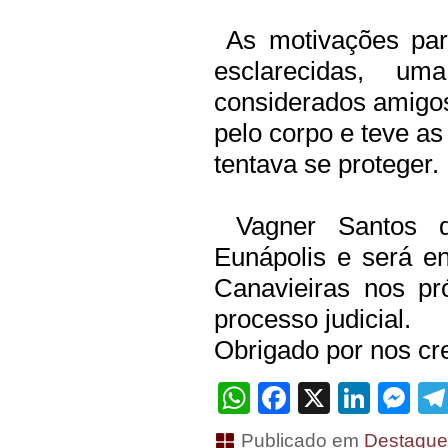
As motivações par
esclarecidas, 
considerados amigos.
pelo corpo e teve 
tentava se proteger.
Vagner Santos d
Eunápolis e será 
Canavieiras nos pr
processo judicial.
Obrigado por nos cre
WhatsApp
Facebook
X
Linke
Me
Publicado em
Destaque