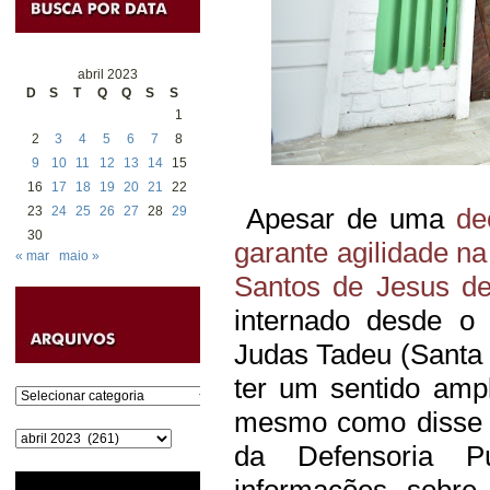
abril 2023
D
S
T
Q
Q
S
S
1
2
3
4
5
6
7
8
9
10
11
12
13
14
15
16
17
18
19
20
21
22
Apesar de uma
de
23
24
25
26
27
28
29
30
garante agilidade na
« mar
maio »
Santos de Jesus d
internado desde o
Judas Tadeu (Santa 
ter um sentido amp
Categorias
mesmo como disse a
Arquivos
da Defensoria P
informações sobre