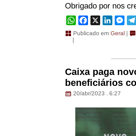
Obrigado por nos cre
WhatsApp
Facebook
X
Linke
Me
Publicado em
Geral
|
|
Caixa paga novo
beneficiários c
20/abr/2023 . 6:27