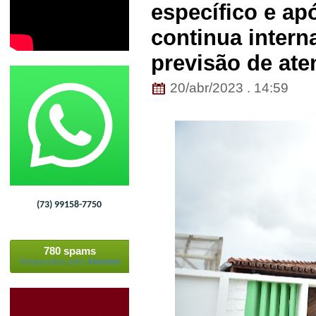
específico e ap
continua inter
previsão de at
20/abr/2023 . 14:59
(73) 99158-7750
780 spams
bloqueados pelo
Akismet