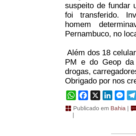
suspeito de fundar
foi transferido. 
homem determin
Pernambuco, no loca
Além dos 18 celular
PM e do Geop da 
drogas, carregadores
Obrigado por nos cre
WhatsApp
Facebook
X
Linke
Me
Publicado em
Bahia
|
|