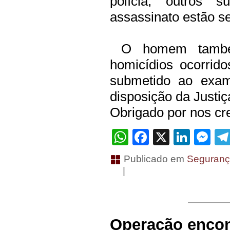
polícia, outros s
assassinato estão s
O homem também 
homicídios ocorrid
submetido ao exam
disposição da Justiç
Obrigado por nos cre
WhatsApp
Facebook
X
Linke
Me
Publicado em
Seguranç
|
Operação encont