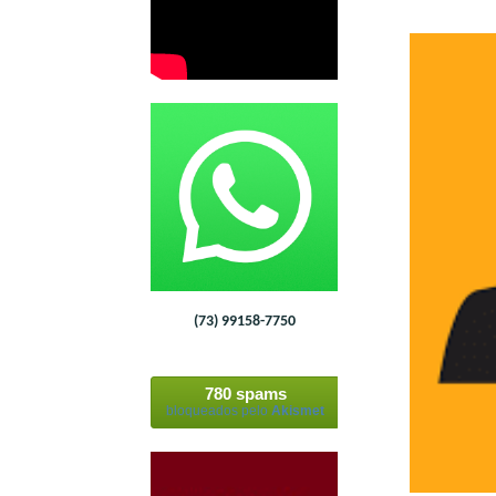
(73) 99158-7750
780 spams
bloqueados pelo
Akismet