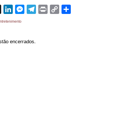
sApp
cebook
X
LinkedIn
Messenger
Telegram
Print
Copy
Share
Link
ntretenimento
stão encerrados.