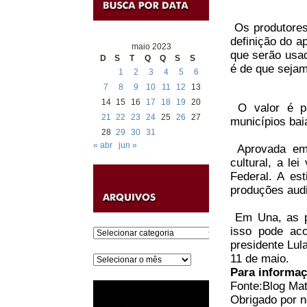
Os produtores 
definição do a
maio 2023
que serão usad
D
S
T
Q
Q
S
S
é de que sejam
1
2
3
4
5
6
7
8
9
10
11
12
13
14
15
16
17
18
19
20
O valor é pa
21
22
23
24
25
26
27
municípios bai
28
29
30
31
« abr
jun »
Aprovada em 
cultural, a le
Federal. A es
produções audi
Em Una, as pr
isso pode ac
Categorias
presidente Lul
11 de maio.
Arquivos
Para informaç
Fonte:Blog Mat
Obrigado por no