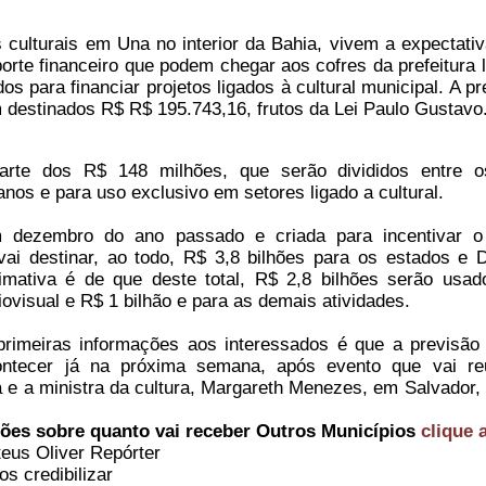
culturais em Una no interior da Bahia, vivem a expectativ
porte financeiro que podem chegar aos cofres da prefeitura l
os para financiar projetos ligados à cultural municipal. A p
 destinados R$ R$ 195.743,16, frutos da Lei Paulo Gustavo
rte dos R$ 148 milhões, que serão divididos entre 
anos e para uso exclusivo em setores ligado a cultural.
dezembro do ano passado e criada para incentivar o
i vai destinar, ao todo, R$ 3,8 bilhões para os estados e Di
timativa é de que deste total, R$ 2,8 bilhões serão usa
ovisual e R$ 1 bilhão e para as demais atividades.
imeiras informações aos interessados é que a previsão
ontecer já na próxima semana, após evento que vai re
a e a ministra da cultura, Margareth Menezes, em Salvador, 
ões sobre quanto vai receber Outros Municípios
clique 
eus Oliver Repórter
s credibilizar