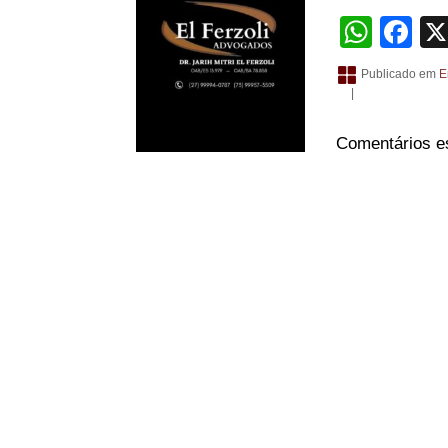
What
Fa
Publicado em
E
|
Comentários e