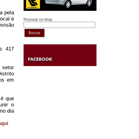
a pela
ocal e
Procurar no blog:
revisão
.
Buscar
os 417
 setor
strito
dos em
 é que
unir o
no dia
aqui