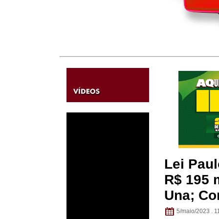
Lei Pau
R$ 195 m
Una; Con
5/maio/2023 . 1