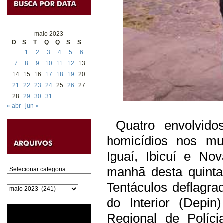
maio 2023
D
S
T
Q
Q
S
S
1
2
3
4
5
6
7
8
9
10
11
12
13
14
15
16
17
18
19
20
21
22
23
24
25
26
27
28
29
30
31
« abr
jun »
Quatro envolvido
homicídios nos mun
Iguaí, Ibicuí e N
manhã desta quinta
Categorias
Tentáculos deflagra
Arquivos
do Interior (Depin
Regional de Polícia