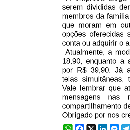
serem divididas d
membros da família
que moram em outr
opções oferecidas sã
conta ou adquirir o 
Atualmente, a mod
18,90, enquanto a a
por R$ 39,90. Já 
telas simultâneas,
Vale lembrar que at
mensagens nas re
compartilhamento de
Obrigado por nos cre
WhatsApp
Facebook
X
Linke
Me