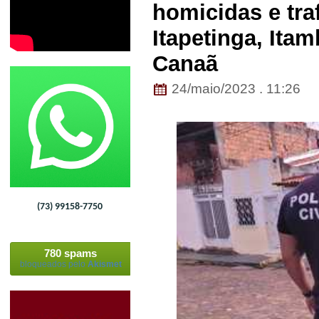
homicidas e tra
Itapetinga, Itam
Canaã
24/maio/2023 . 11:26
(73) 99158-7750
780 spams
bloqueados pelo
Akismet