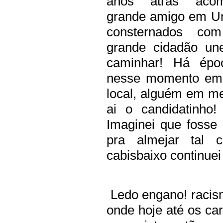
anos atrás aco
grande
amigo em Un
consternados co
grande
cidadão un
caminhar! Há épo
nesse
momento em 
local, alguém em me
ai o candidatinho!
Imaginei que fosse
pra almejar tal c
cabisbaixo continuei
Ledo engano! racism
onde hoje até os c