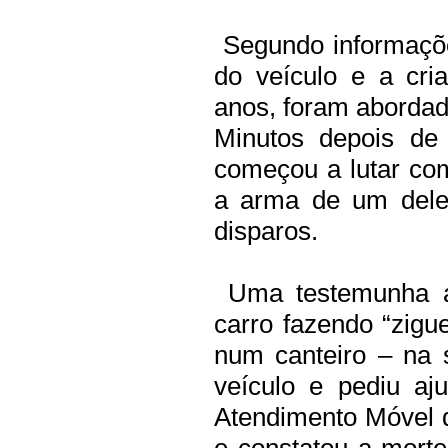
Segundo informações
do veículo e a cri
anos, foram abordad
Minutos depois de
começou a lutar co
a arma de um deles
disparos.
Uma testemunha af
carro fazendo “zigu
num canteiro – na 
veículo e pediu aj
Atendimento Móvel 
e constatou a mort