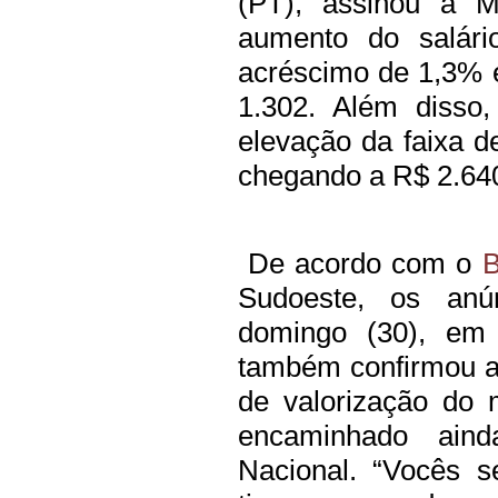
(PT), assinou a M
aumento do salár
acréscimo de 1,3% e
1.302. Além disso
elevação da faixa 
chegando a R$ 2.64
De acordo com o
B
Sudoeste, os anún
domingo (30), em 
também confirmou a
de valorização do 
encaminhado ain
Nacional. “Vocês 