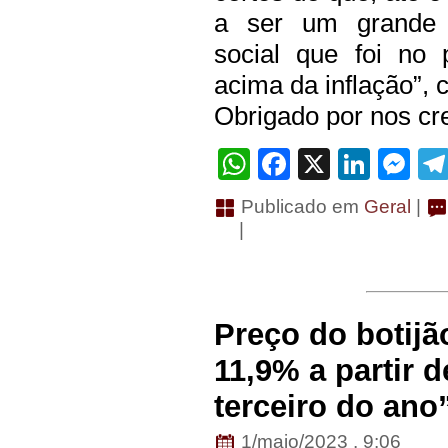
a ser um grande i
social que foi no
acima da inflação”, 
Obrigado por nos cre
WhatsApp
Facebook
X
Linke
Me
Publicado em
Geral
|
|
Preço do botijã
11,9% a partir 
terceiro do ano
1/maio/2023 . 9:06