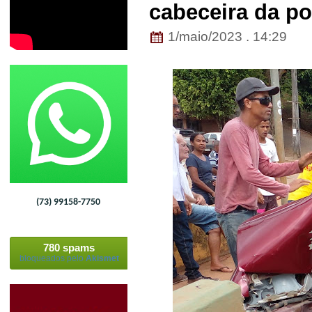
cabeceira da p
1/maio/2023 . 14:29
(73) 99158-7750
780 spams
bloqueados pelo
Akismet