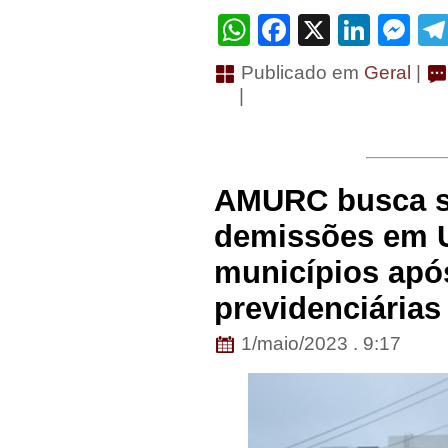
WhatsApp
Facebook
X
Linke
Me
Publicado em
Geral
|
|
AMURC busca so
demissões em U
municípios apó
previdenciárias
1/maio/2023 . 9:17