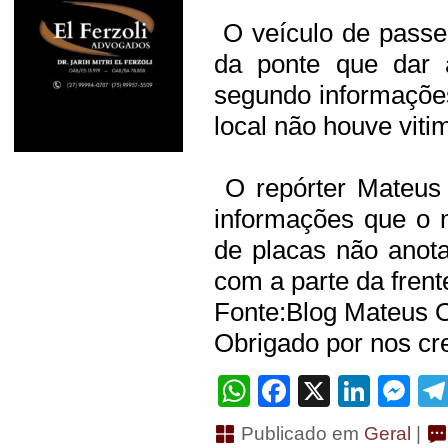
O veículo de passei
da ponte que dar 
segundo informaçõe
local não houve viti
O repórter Mateus 
informações que o m
de placas não anot
com a parte da frent
Fonte:Blog Mateus O
Obrigado por nos cre
WhatsApp
Facebook
X
Linke
Me
Publicado em
Geral
|