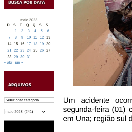
maio 2023
D
S
T
Q
Q
S
S
1
2
3
4
5
6
7
8
9
10
11
12
13
14
15
16
17
18
19
20
21
22
23
24
25
26
27
28
29
30
31
« abr
jun »
Um acidente ocorr
Categorias
segunda-feira (01)
Arquivos
em Una; região sul 