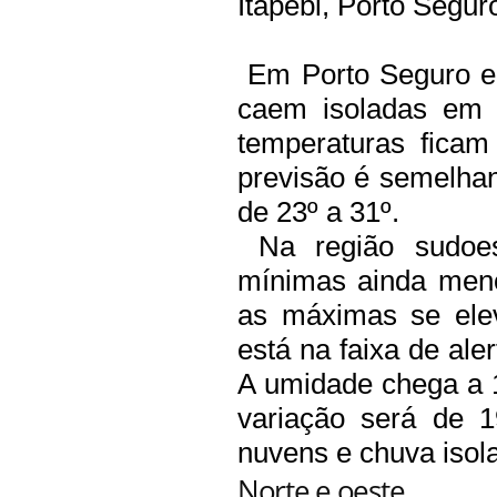
Itapebi, Porto Segur
Em Porto Seguro e 
caem isoladas em 
temperaturas ficam
previsão é semelha
de 23º a 31º.
Na região sudoest
mínimas ainda meno
as máximas se ele
está na faixa de ale
A umidade chega a 
variação será de 
nuvens e chuva isol
Norte e oeste