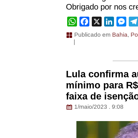
Obrigado por nos cre
WhatsApp
Facebook
X
Linke
Me
Publicado em
Bahia
,
Pol
|
Lula confirma a
mínimo para R$ 
faixa de isençã
1/maio/2023 . 9:08