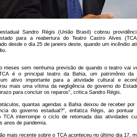
stadual Sandro Régis (União Brasil) cobrou providênc
stado para a reabertura do Teatro Castro Alves (TC
ado desde o dia 25 de janeiro deste, quando um incêndio ati
io.
o meses sem nenhuma previsão de quando o teatro vai vo
 TCA é o principal teatro da Bahia, um patrimônio da
 um ativo importante para a atividade cultural e econ
virou mais uma vítima da negligência do governo do Estad
razo para concluir os reparos”, critica Sandro Régis.
táculos, quantas agendas a Bahia deixou de receber por
ncia do governo estadual?”, enfatiza Régis, ao pontuar
 TCA interrompe o ciclo de retomada das atividades cul
ês anos de pandemia.
o mais recente sobre o TCA aconteceu no último dia 17, 