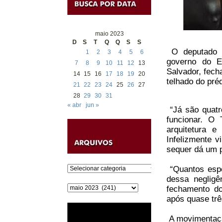
maio 2023
D
S
T
Q
Q
S
S
O deputado e
1
2
3
4
5
6
governo do E
7
8
9
10
11
12
13
Salvador, fech
14
15
16
17
18
19
20
telhado do préd
21
22
23
24
25
26
27
28
29
30
31
« abr
jun »
“Já são quatr
funcionar. O
arquitetura e
Infelizmente 
sequer dá um p
Categorias
“Quantos espe
dessa negligê
Arquivos
fechamento do
após quase tr
A movimentaçã