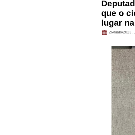
Deputad
que o c
lugar n
26/maio/2023 . 