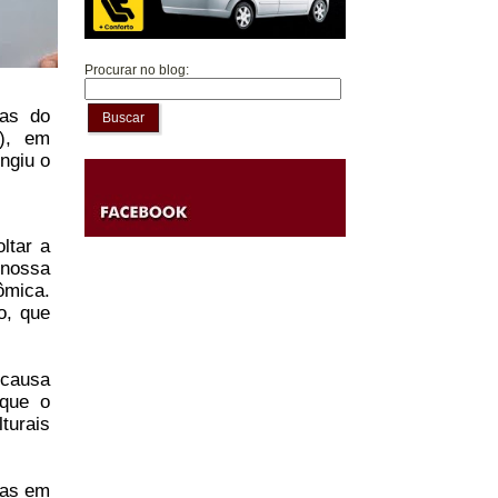
Procurar no blog:
ias do
Buscar
A), em
ngiu o
ltar a
 nossa
ômica.
o, que
 causa
 que o
turais
mas em