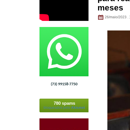
meses
26/maio/2023 . 
(73) 99158-7750
780 spams
bloqueados pelo
Akismet