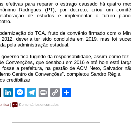
s efetivas para reparar o estrago causado há quatro me
erônimo Rodrigues (PT), por decreto, criou um comit
elaboração de estudos e implementar o futuro plano
eatro.
dernização do TCA, fruto de convênio firmado com o Mini
 2012, deveria ter sido concluída em 2019, mas foi suce
da pela administração estadual.
governo fica fugindo da responsabilidade, assim como fez
 de Convenções, que desabou em 2016 e até hoje está larg
 fosse a prefeitura, na gestão de ACM Neto, Salvador não
erno Centro de Convenções”, completou Sandro Régis.
s credibilizar
sApp
cebook
X
LinkedIn
Messenger
Telegram
Print
Copy
Share
Link
olítica
|
Comentários encerrados