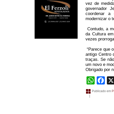
vez de medida
governador J
coordenar a 
modernizar o t
Contudo, a mo
da Cultura em
vezes prorroga
“Parece que o 
antigo Centro
traças. Se não
um novo e mod
Obrigado por no
What
Fa
Publicado em
P
|