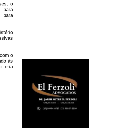
ses, o
ê para
 para
stério
ssivas
 com o
ado às
 teria