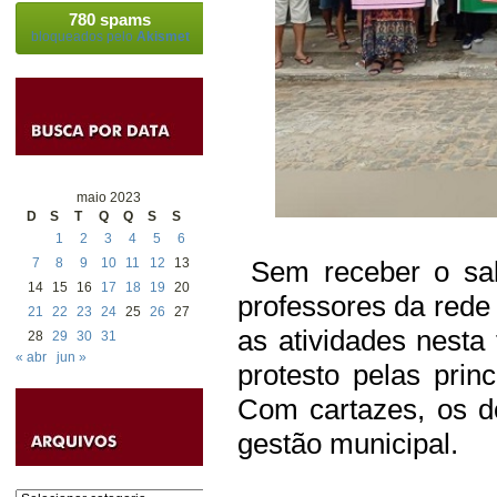
780 spams
bloqueados pelo
Akismet
maio 2023
D
S
T
Q
Q
S
S
1
2
3
4
5
6
7
8
9
10
11
12
13
Sem receber o salá
14
15
16
17
18
19
20
professores da rede
21
22
23
24
25
26
27
as atividades nesta 
28
29
30
31
« abr
jun »
protesto pelas prin
Com cartazes, os d
gestão municipal.
Categorias