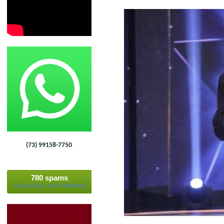
(73) 99158-7750
780 spams
bloqueados pelo
Akismet