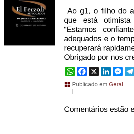
Ao g1, o filho do a
que está otimist
“Estamos confian
adequados e o temp
recuperará rapidame
Obrigado por nos cre
WhatsApp
Facebook
X
Linke
Me
Publicado em
Geral
|
Comentários estão e