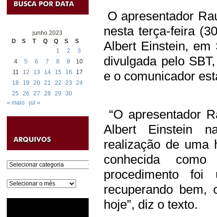
O apresentador Raul
nesta terça-feira (3
junho 2023
D
S
T
Q
Q
S
S
Albert Einstein, em
1
2
3
divulgada pelo SBT
4
5
6
7
8
9
10
11
12
13
14
15
16
17
e o comunicador está
18
19
20
21
22
23
24
25
26
27
28
29
30
« maio
jul »
“O apresentador Rau
Albert Einstein n
realização de uma 
conhecida como
Categorias
procedimento fo
Arquivos
recuperando bem, c
hoje”, diz o texto.