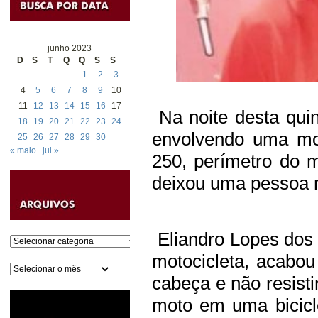
junho 2023
D
S
T
Q
Q
S
S
1
2
3
4
5
6
7
8
9
10
11
12
13
14
15
16
17
Na noite desta quin
18
19
20
21
22
23
24
envolvendo uma mot
25
26
27
28
29
30
« maio
jul »
250, perímetro do 
deixou uma pessoa m
Eliandro Lopes dos 
Categorias
motocicleta, acabo
Arquivos
cabeça e não resisti
moto em uma bicicl