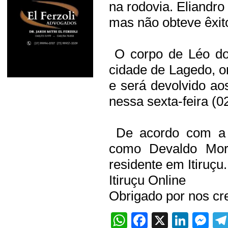
na rodovia. Eliandro 
mas não obteve êxit
O corpo de Léo do
cidade de Lagedo, o
e será devolvido ao
nessa sexta-feira (02
De acordo com a PR
como Devaldo More
residente em Itiruçu.
Itiruçu Online
Obrigado por nos cre
WhatsApp
Facebook
X
Linke
Me