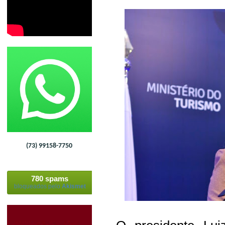
(73) 99158-7750
780 spams
bloqueados pelo
Akismet