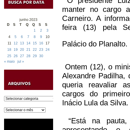
O presidente Luiz
manter no cargo a
Carneiro. A informa
junho 2023
D
S
T
Q
Q
S
S
feira (13) pela S
1
2
3
4
5
6
7
8
9
10
Palácio do Planalto.
11
12
13
14
15
16
17
18
19
20
21
22
23
24
25
26
27
28
29
30
« maio
jul »
Ontem (12), o minis
Alexandre Padilha, 
queria reavaliar 
cargos do primeir
Categorias
Inácio Lula da Silva.
Arquivos
“Está na pauta, 
apresentando o 