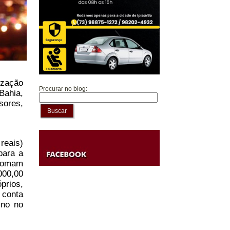
ização
Procurar no blog:
Bahia,
sores,
Buscar
reais)
ara a
 somam
000,00
prios,
 conta
ino no