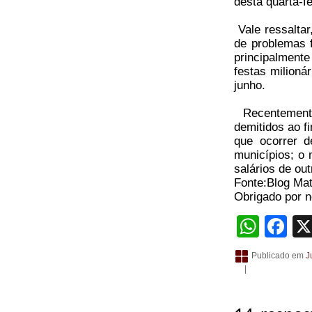
desta quarta-f
Vale ressaltar
de problemas 
principalmente
festas milioná
junho.
Recentemente
demitidos ao f
que ocorrer 
municípios; o
salários de out
Fonte:Blog Mat
Obrigado por no
What
Fa
Publicado em
J
|