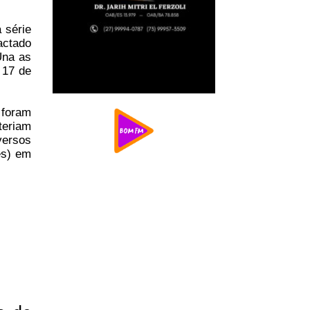
 série
actado
Una as
 17 de
foram
teriam
versos
es) em