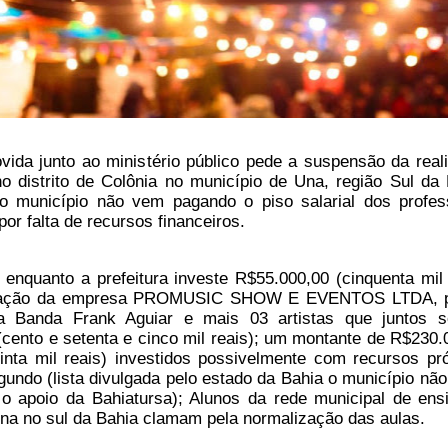
da junto ao ministério público pede a suspensão da real
 distrito de Colônia no município de Una, região Sul da 
o município não vem pagando o piso salarial dos profes
or falta de recursos financeiros.
nquanto a prefeitura investe R$55.000,00 (cinquenta mil 
tação da empresa PROMUSIC SHOW E EVENTOS LTDA, p
da Banda Frank Aguiar e mais 03 artistas que juntos
cento e setenta e cinco mil reais); um montante de R$230.
inta mil reais) investidos possivelmente com recursos pró
gundo (lista divulgada pelo estado da Bahia o município não
o apoio da Bahiatursa); Alunos da rede municipal de ens
na no sul da Bahia clamam pela normalização das aulas.