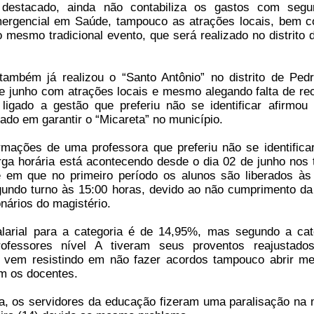
estacado, ainda não contabiliza os gastos com segu
mergencial em Saúde, tampouco as atrações locais, bem 
 mesmo tradicional evento, que será realizado no distrito d
ambém já realizou o “Santo Antônio” no distrito de Ped
de junho com atrações locais e mesmo alegando falta de re
 ligado a gestão que preferiu não se identificar afirmou
lado em garantir o “Micareta” no município.
mações de uma professora que preferiu não se identifica
ga horária está acontecendo desde o dia 02 de junho nos 
 em que no primeiro período os alunos são liberados às
undo turno às 15:00 horas, devido ao não cumprimento da 
onários do magistério.
larial para a categoria é de 14,95%, mas segundo a cat
ofessores nível A tiveram seus proventos reajustado
ue vem resistindo em não fazer acordos tampouco abrir m
m os docentes.
 os servidores da educação fizeram uma paralisação na