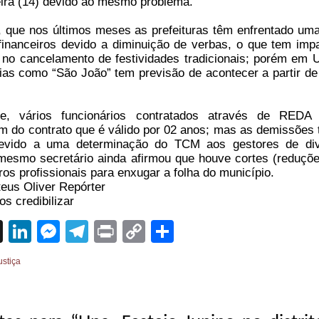
eira (14) devido ao mesmo problema.
, que nos últimos meses as prefeituras têm enfrentado uma
financeiros devido a diminuição de verbas, o que tem imp
 no cancelamento de festividades tradicionais; porém em 
rias como “São João” tem previsão de acontecer a partir de
, vários funcionários contratados através de REDA 
im do contrato que é válido por 02 anos; mas as demissões 
devido a uma determinação do TCM aos gestores de di
 mesmo secretário ainda afirmou que houve cortes (reduçõ
ros profissionais para enxugar a folha do município.
eus Oliver Repórter
s credibilizar
sApp
cebook
X
LinkedIn
Messenger
Telegram
Print
Copy
Share
Link
ustiça