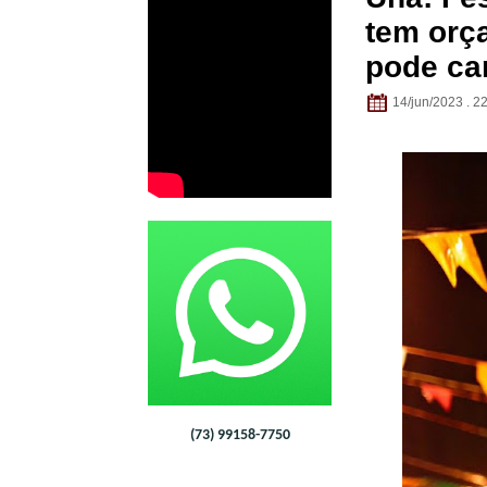
tem orç
pode ca
14/jun/2023 . 2
(73) 99158-7750