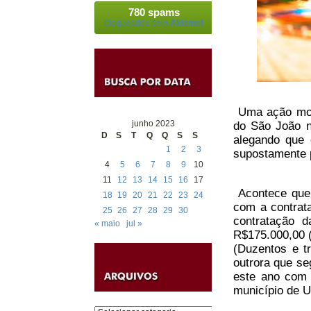
780 spams
bloqueados pelo
Akismet
Uma ação movi
junho 2023
do São João no
D
S
T
Q
Q
S
S
alegando que 
1
2
3
supostamente p
4
5
6
7
8
9
10
11
12
13
14
15
16
17
Acontece que e
18
19
20
21
22
23
24
com a contra
25
26
27
28
29
30
contratação 
« maio
jul »
R$175.000,00 (
(Duzentos e tr
outrora que se
este ano com 
município de U
Categorias