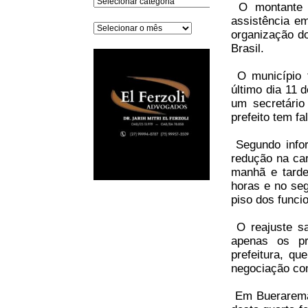
O montante d
assistência e
Arquivos
organização do
Brasil.
O município t
último dia 11 
um secretário
prefeito tem fa
Segundo infor
redução na car
manhã e tarde
horas e no seg
piso dos funci
O reajuste sa
apenas os pr
prefeitura, q
negociação co
Em Buerarema,