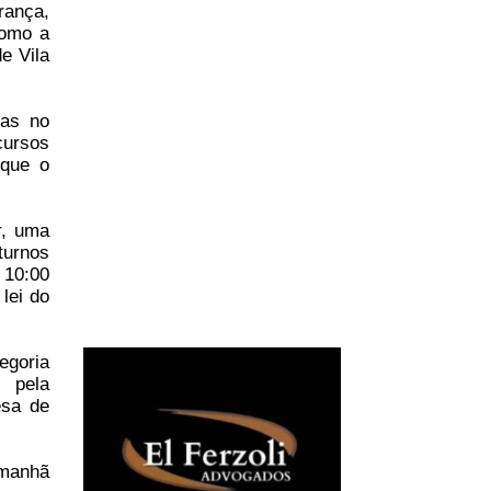
rança,
como a
e Vila
ras no
cursos
 que o
r, uma
turnos
 10:00
lei do
egoria
s pela
esa de
 manhã