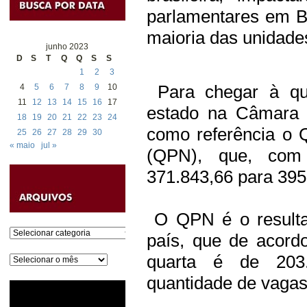
parlamentares em B
maioria das unidade
junho 2023
D
S
T
Q
Q
S
S
1
2
3
Para chegar à qua
4
5
6
7
8
9
10
11
12
13
14
15
16
17
estado na Câmara 
18
19
20
21
22
23
24
como referência o 
25
26
27
28
29
30
« maio
jul »
(QPN), que, com
371.843,66 para 395
O QPN é o resulta
Categorias
país, que de acord
quarta é de 203.
Arquivos
quantidade de vagas