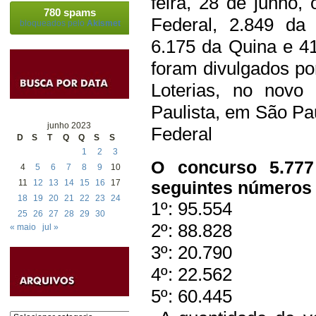
feira, 28 de junho,
780 spams
Federal, 2.849 da 
bloqueados pelo
Akismet
6.175 da Quina e 4
foram divulgados po
Loterias, no novo
Paulista, em São Pa
junho 2023
Federal
D
S
T
Q
Q
S
S
1
2
3
O concurso 5.777
4
5
6
7
8
9
10
11
12
13
14
15
16
17
seguintes números 
18
19
20
21
22
23
24
1º: 95.554
25
26
27
28
29
30
2º: 88.828
« maio
jul »
3º: 20.790
4º: 22.562
5º: 60.445
Categorias