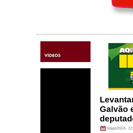
Levanta
Galvão 
deputad
6/ago/2024 . 22