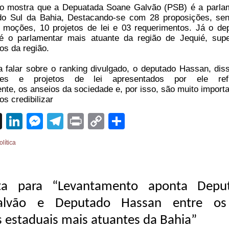
o mostra que a Depuatada Soane Galvão (PSB) é a parla
do Sul da Bahia,
Destacando-se com 28 proposições, se
5 moções, 10 projetos de lei e 03 requerimentos.
Já o de
 o parlamentar mais atuante da região de Jequié, sup
os da região.
 falar sobre o ranking divulgado, o deputado Hassan, dis
ões e projetos de lei apresentados por ele refl
te, os anseios da sociedade e, por isso, são muito importa
s credibilizar
sApp
cebook
X
LinkedIn
Messenger
Telegram
Print
Copy
Share
Link
olítica
ta para “Levantamento aponta Depu
alvão e Deputado Hassan entre o
 estaduais mais atuantes da Bahia”