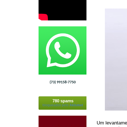
(73) 99158-7750
780 spams
bloqueados pelo
Akismet
Um levantamen