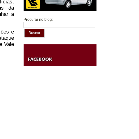
tícias,
as da
nhar a
Procurar no blog:
ções e
Buscar
staque
e Vale