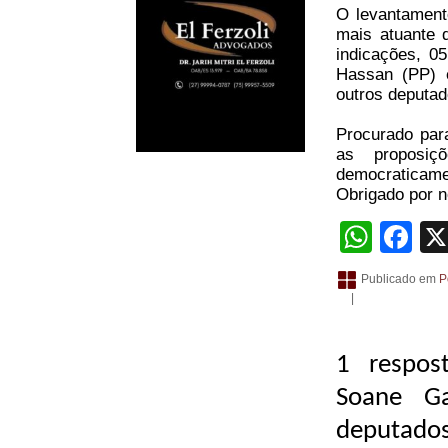
O levantament
mais atuante 
indicações, 0
Hassan (PP) é
outros deputad
Procurado para
as proposiç
democraticamen
Obrigado por no
What
Fa
Publicado em
P
|
1 respos
Soane G
deputados