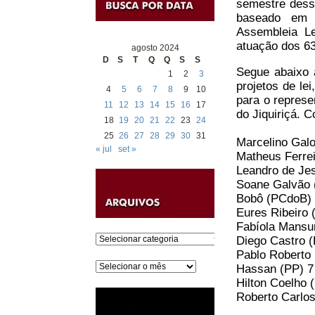
semestre desse
baseado em d
Assembleia Le
atuação dos 63
agosto 2024
D
S
T
Q
Q
S
S
Segue abaixo 
1
2
3
projetos de le
4
5
6
7
8
9
10
para o represe
11
12
13
14
15
16
17
do Jiquiriçá. C
18
19
20
21
22
23
24
25
26
27
28
29
30
31
Marcelino Galo
« jul
set »
Matheus Ferre
Leandro de Je
Soane Galvão 
Bobô (PCdoB) 
Eures Ribeiro 
Fabíola Mansu
Categorias
Diego Castro (
Pablo Roberto
Arquivos
Hassan (PP) 7
Hilton Coelho 
Roberto Carlos