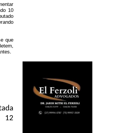
mentar
ndo 10
putado
erando
se que
etem,
ntes.
tada
s 12