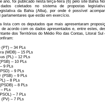
 ano, foi publicado nesta terça-feira (6) pelo site Bahia No
ados coletados no sistema de propostas legislativ
gislativa da Bahia (Alba), por onde é possível acompa
 parlamentares que estão em exercício.
a lista com os deputados que mais apresentaram proposi
i, de acordo com os dados apresentados e, entre estes, de
ntante dos Territórios do Médio Rio das Contas, Litoral Sul 
onfiram:
 (PT) – 34 PLs
ira (MDB) – 15 PLs
sus (PL) – 12 PLs
(PSB) – 10 PLs
– 9 PLs
(PSD) – 9 PLs
r (PSB) – 9 PLs
PL) – 8 PLs
 (PSDB) – 8 PLs
 – PLs
(PSOL) – 7 PLs
 (PV) – 7 PLs