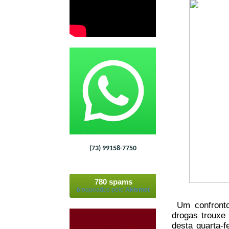
(73) 99158-7750
780 spams
bloqueados pelo
Akismet
Um confronto 
drogas trouxe 
desta quarta-f