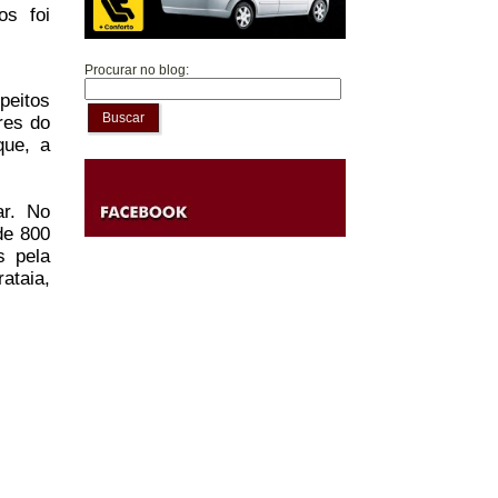
os foi
Procurar no blog:
peitos
Buscar
res do
que, a
ar. No
de 800
s pela
ataia,