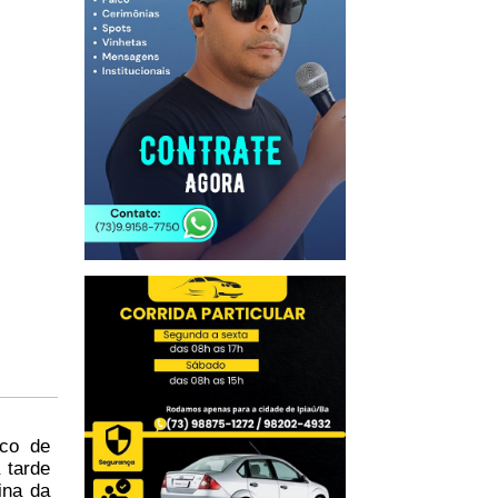
ico de
 tarde
ina da