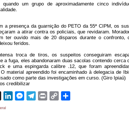
ar, quando um grupo de aproximadamente cinco indivídu
alidade.
 a presença da guarnição do PETO da 55ª CIPM, os sus
çaram a atirar contra os policiais, que revidaram. Morado
ram ter ouvido mais de 20 disparos durante o confronto, 
deixou feridos.
tensa troca de tiros, os suspeitos conseguiram escap
te a fuga, eles abandonaram duas sacolas contendo cerca 
ck e uma espingarda calibre .12, que foram apreendida
r. O material apreendido foi encaminhado à delegacia de Ibir
isado como parte das investigações em curso. (Giro Ipiaú)
s credibilizar
sApp
cebook
X
LinkedIn
Messenger
Telegram
Print
Copy
Share
Link
eral