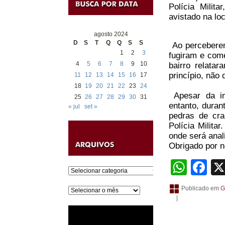
Polícia Milit
avistado na loc
agosto 2024
D
S
T
Q
Q
S
S
Ao perceberem
1
2
3
fugiram e come
4
5
6
7
8
9
10
bairro relata
princípio, não 
11
12
13
14
15
16
17
18
19
20
21
22
23
24
Apesar da in
25
26
27
28
29
30
31
entanto, duran
« jul
set »
pedras de cra
Polícia Milita
onde será anal
Obrigado por no
What
Fa
Categorias
Publicado em
G
Arquivos
|