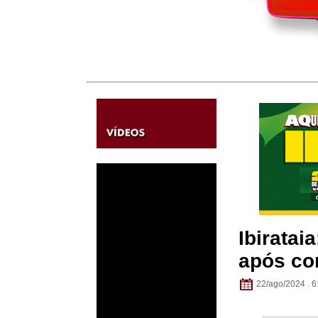
Ibirata
após con
22/ago/2024 . 6