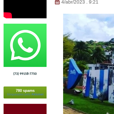
4/abr/2023 . 9:21
(73) 99158-7750
780 spams
bloqueados pelo
Akismet