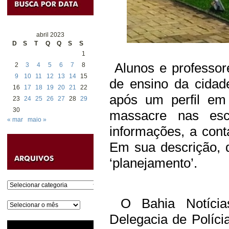
abril 2023
D
S
T
Q
Q
S
S
1
Alunos e professor
2
3
4
5
6
7
8
9
10
11
12
13
14
15
de ensino da cidad
16
17
18
19
20
21
22
após um perfil em
23
24
25
26
27
28
29
30
massacre nas esc
« mar
maio »
informações, a cont
Em sua descrição, 
‘planejamento’.
Categorias
O Bahia Notícia
Arquivos
Delegacia de Políci