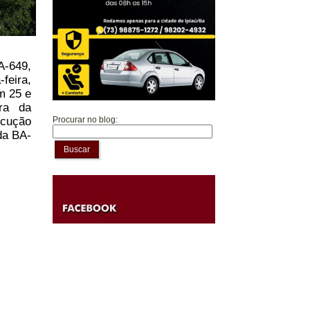
A-649,
feira,
m 25 e
ura da
Procurar no blog:
ecução
da BA-
Buscar