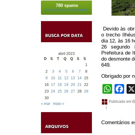
780 spams
bloqueados pelo
Akismet
Devido às obr
o trecho Ilhéu
dia 12, às 16 
26 segundo i
Prefeitura de 
abril 2023
do desmonte de
D
S
T
Q
Q
S
S
649
1
.
2
3
4
5
6
7
8
Obrigado por no
9
10
11
12
13
14
15
16
17
18
19
20
21
22
What
Fa
23
24
25
26
27
28
29
30
Publicado em
G
« mar
maio »
|
Comentários e