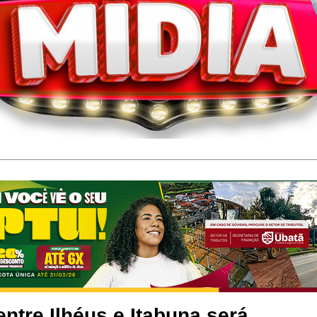
ntre Ilhéus e Itabuna será