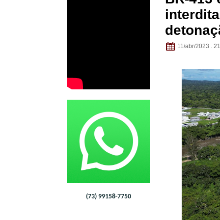
interdit
detonaç
11/abr/2023 . 2
(73) 99158-7750