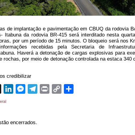
as de implantação e pavimentação em CBUQ da rodovia B
s- Itabuna da rodovia BR-415 será interditado nesta quarta-
horas, por um período de 15 minutos. O bloqueio será nos K
nformações recebidas pela Secretaria de Infraestrut
Itabuna. Haverá a detonação de cargas explosivas para ex
 rochas, por meio de detonação controlada na estaca 340 
s credibilizar
sApp
cebook
X
LinkedIn
Messenger
Telegram
Print
Copy
Share
Link
eral
stão encerrados.