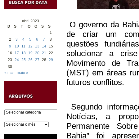
abril 2023
O governo da
Bahi
D
S
T
Q
Q
S
S
de criar um comi
1
2
3
4
5
6
7
8
questões fundiária
9
10
11
12
13
14
15
solucionar a cris
16
17
18
19
20
21
22
23
24
25
26
27
28
29
Movimento de Tra
30
(MST)
em áreas rura
« mar
maio »
futuros conflitos.
Segundo informaçõ
Categorias
Notícias, a prop
Arquivos
Permanente Sobre
Bahia” foi aprese