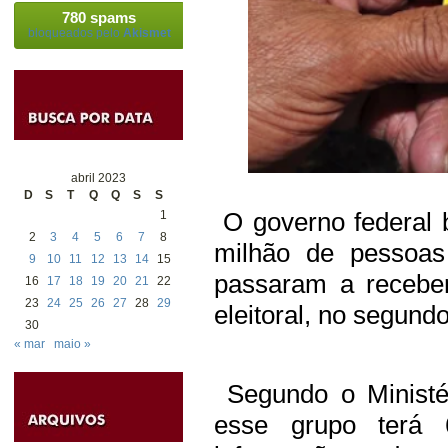
780 spams
bloqueados pelo
Akismet
abril 2023
D
S
T
Q
Q
S
S
O governo federal 
1
2
3
4
5
6
7
8
milhão de pessoas
9
10
11
12
13
14
15
passaram a receber
16
17
18
19
20
21
22
23
24
25
26
27
28
29
eleitoral, no segund
30
« mar
maio »
Segundo o Ministér
esse grupo terá 