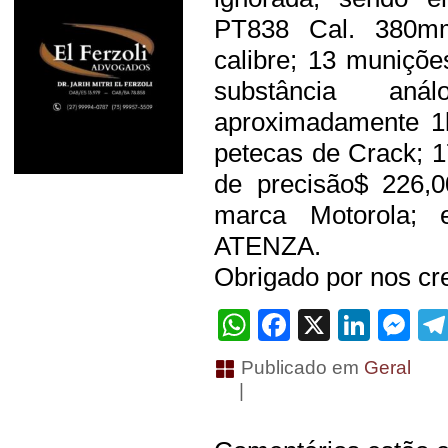
PT838 Cal. 380m
calibre; 13 munições
substância an
aproximadamente 1
petecas de Crack; 1
de precisão$ 226,0
marca Motorola; 
ATENZA.
Obrigado por nos cre
WhatsApp
Facebook
X
Linke
Me
Publicado em
Geral
|