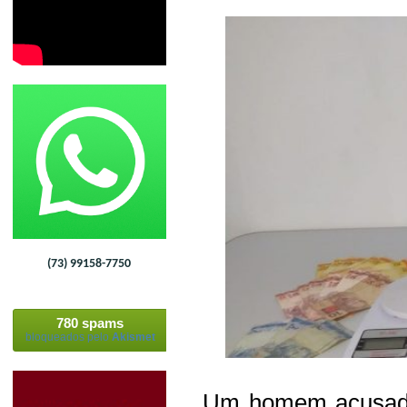
(73) 99158-7750
780 spams
bloqueados pelo
Akismet
Um homem acusado d