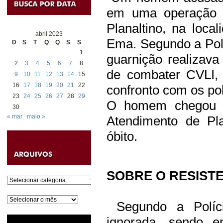
em uma operação d
Planaltino, na loc
abril 2023
Ema. Segundo a Pol
D
S
T
Q
Q
S
S
1
guarnição realizava
2
3
4
5
6
7
8
de combater CVLI, 
9
10
11
12
13
14
15
16
17
18
19
20
21
22
confronto com os pol
23
24
25
26
27
28
29
O homem chegou a
30
« mar
maio »
Atendimento de Pla
óbito.
SOBRE O RESIST
Categorias
Arquivos
Segundo a Políci
ignorada, sendo e