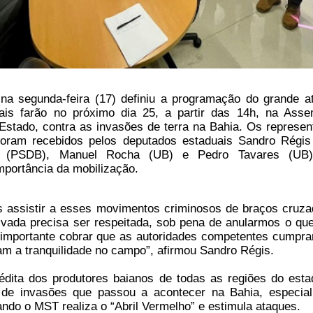
a segunda-feira (17) definiu a programação do grande a
rais farão no próximo dia 25, a partir das 14h, na Asse
 Estado, contra as invasões de terra na Bahia. Os represen
oram recebidos pelos deputados estaduais Sandro Régis
a (PSDB), Manuel Rocha (UB) e Pedro Tavares (UB)
mportância da mobilização.
assistir a esses movimentos criminosos de braços cruza
ivada precisa ser respeitada, sob pena de anularmos o que
é importante cobrar que as autoridades competentes cumpr
am a tranquilidade no campo”, afirmou Sandro Régis.
nédita dos produtores baianos de todas as regiões do esta
 de invasões que passou a acontecer na Bahia, especia
ndo o MST realiza o “Abril Vermelho” e estimula ataques.