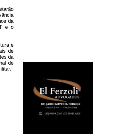
starão
vância
mos da
ST e o
tura e
ais de
tes da
nal de
litar.