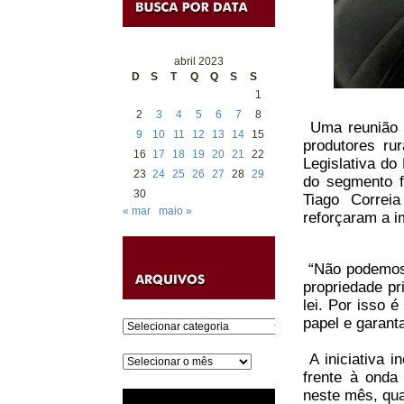
abril 2023
D
S
T
Q
Q
S
S
1
2
3
4
5
6
7
8
Uma reunião n
9
10
11
12
13
14
15
produtores ru
16
17
18
19
20
21
22
Legislativa do
23
24
25
26
27
28
29
do segmento f
30
Tiago Correi
« mar
maio »
reforçaram a i
“Não podemos 
propriedade pr
lei. Por isso 
papel e garant
Categorias
A iniciativa i
Arquivos
frente à onda
neste mês, qua