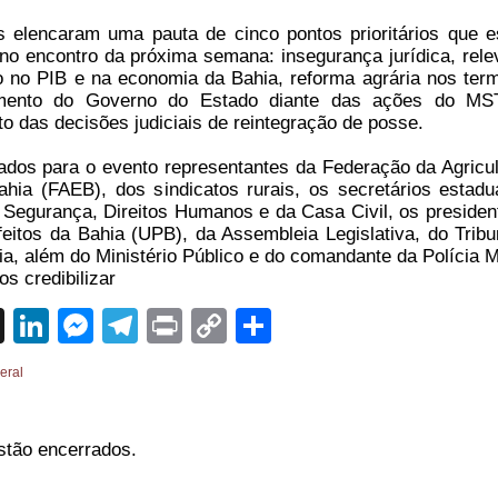
 elencaram uma pauta de cinco pontos prioritários que e
o encontro da próxima semana: insegurança jurídica, rele
o no PIB e na economia da Bahia, reforma agrária nos ter
namento do Governo do Estado diante das ações do M
 das decisões judiciais de reintegração de posse.
dos para o evento representantes da Federação da Agricul
hia (FAEB), dos sindicatos rurais, os secretários estadu
e Segurança, Direitos Humanos e da Casa Civil, os presiden
eitos da Bahia (UPB), da Assembleia Legislativa, do Tribu
ia, além do Ministério Público e do comandante da Polícia Mi
s credibilizar
sApp
cebook
X
LinkedIn
Messenger
Telegram
Print
Copy
Share
Link
eral
stão encerrados.