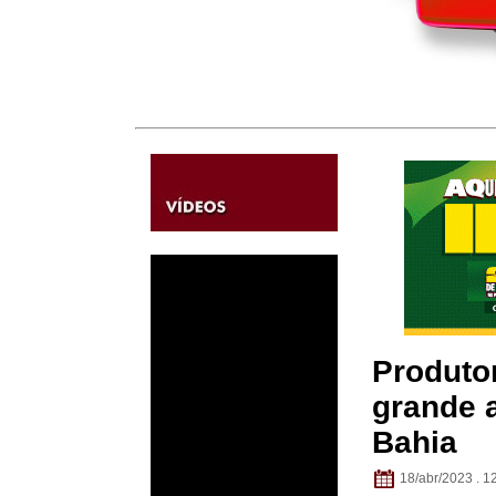
Produtor
grande a
Bahia
18/abr/2023 . 1