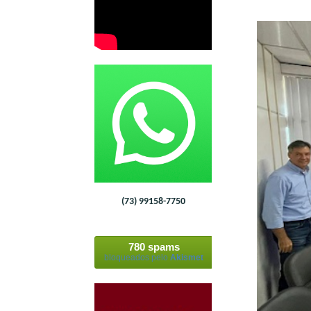
(73) 99158-7750
780 spams
bloqueados pelo
Akismet