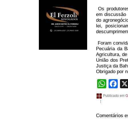
Os produtores
em discussão n
do agronegóci
lei, posicio
descumprimento
Foram convida
Pecuária da Ba
Agricultura, d
União dos Pref
Justiça da Bah
Obrigado por no
What
Fa
Publicado em
G
|
Comentários e