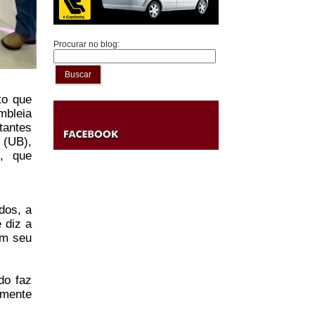
Procurar no blog:
Buscar
to que
mbleia
tantes
 (UB),
, que
dos, a
 diz a
am seu
do faz
lmente