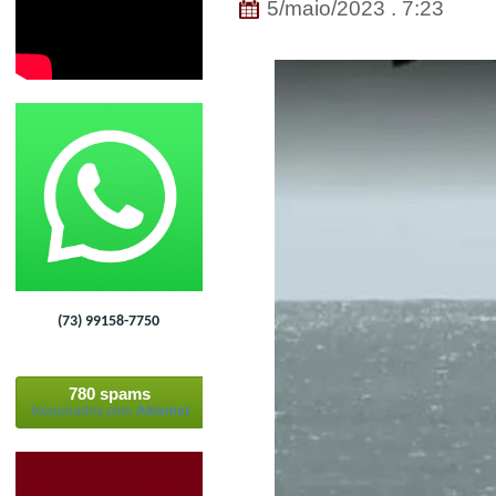
5/maio/2023 . 7:23
(73) 99158-7750
780 spams
bloqueados pelo
Akismet