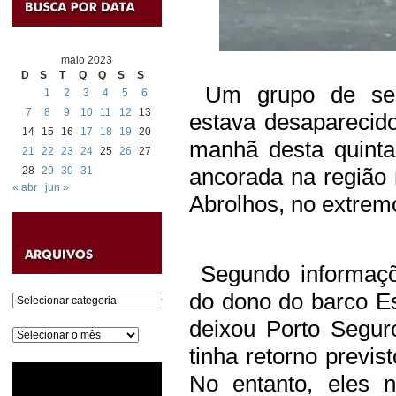
maio 2023
D
S
T
Q
Q
S
S
Um grupo de seis
1
2
3
4
5
6
7
8
9
10
11
12
13
estava desaparecido
14
15
16
17
18
19
20
manhã desta quinta
21
22
23
24
25
26
27
ancorada na região
28
29
30
31
« abr
jun »
Abrolhos, no extremo
Segundo informaçõ
do dono do barco Es
Categorias
deixou Porto Segur
Arquivos
tinha retorno previ
No entanto, eles 