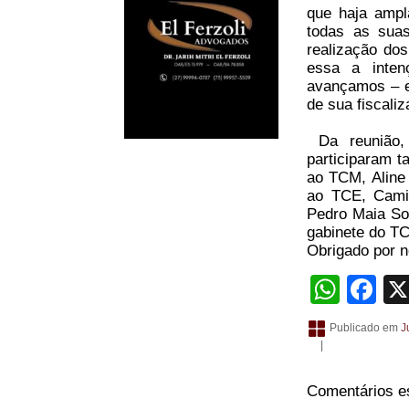
que haja ampl
todas as suas
realização do
essa a inten
avançamos – e
de sua fiscaliz
Da reunião, 
participaram t
ao TCM, Aline 
ao TCE, Camil
Pedro Maia Sou
gabinete do TC
Obrigado por no
What
Fa
Publicado em
J
|
Comentários e