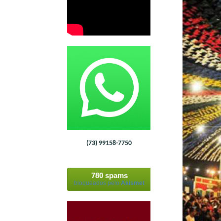
(73) 99158-7750
780 spams
bloqueados pelo
Akismet