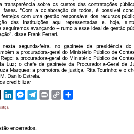
a transparência sobre os custos das contratações públi
 fases. “Com a colaboração de todos, é possível conci
s festejos com uma gestão responsável dos recursos públi
ção das instituições aqui representadas e, hoje, sin
 seguiremos avançando – rumo a esse ideal de gestão púb
ação”, disse Frank Ferrari.
nesta segunda-feira, no gabinete da presidência do
ambém a procuradora-geral do Ministério Público de Contas
Rego; a procuradora-geral do Ministério Público de Contas
a Luz; o chefe de gabinete da Procuradoria-Geral de Ju
za Marques; a promotora de justiça, Rita Tourinho; e o ch
M, Danilo Estrela.
s credibilizar
sApp
cebook
X
LinkedIn
Messenger
Telegram
Print
Copy
Share
Link
ustiça
stão encerrados.