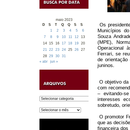
maio 2023
Os presidente
D
S
T
Q
Q
S
S
Municípios d
1
2
3
4
5
6
Souza Andrade
7
8
9
10
11
12
13
(MPE), Norma
14
15
16
17
18
19
20
Operacional à
21
22
23
24
25
26
27
Ferrari, se re
28
29
30
31
de orientação
« abr
jun »
juninos.
O objetivo da 
com recomenda
– evitando-s
Categorias
interesses ec
sobretudo, orie
Arquivos
O promotor Fra
que as decisõ
financeira dos