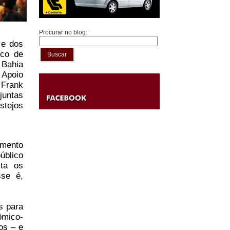
Procurar no blog:
 e dos
sco de
Buscar
 Bahia
Apoio
 Frank
juntas
stejos
umento
úblico
sta os
sse é,
s para
ômico-
os – e