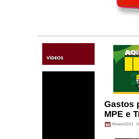
Gastos 
MPE e T
9/maio/2023 . 1