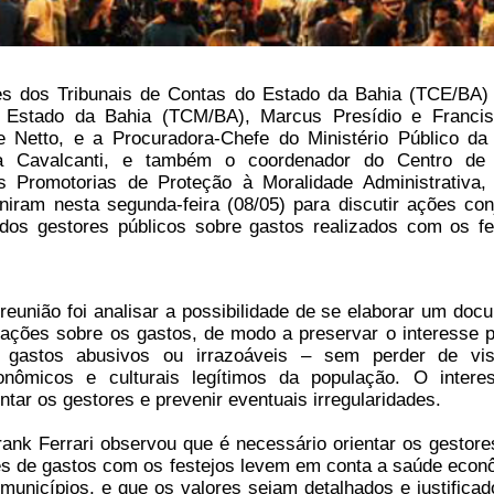
s dos Tribunais de Contas do Estado da Bahia (TCE/BA)
o Estado da Bahia (TCM/BA), Marcus Presídio e Franci
 Netto, e a Procuradora-Chefe do Ministério Público da
 Cavalcanti, e também o coordenador do Centro de 
s Promotorias de Proteção à Moralidade Administrativa,
uniram nesta segunda-feira (08/05) para discutir ações con
 dos gestores públicos sobre gastos realizados com os fe
reunião foi analisar a possibilidade de se elaborar um doc
ções sobre os gastos, de modo a preservar o interesse p
e gastos abusivos ou irrazoáveis – sem perder de vi
onômicos e culturais legítimos da população. O intere
ntar os gestores e prevenir eventuais irregularidades.
nk Ferrari observou que é necessário orientar os gestore
es de gastos com os festejos levem em conta a saúde econ
 municípios, e que os valores sejam detalhados e justificad