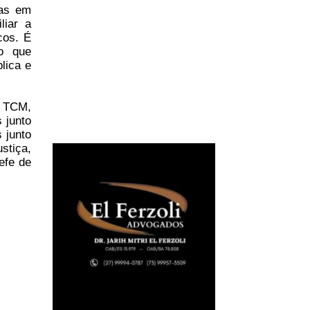
cas em
liar a
cos. É
to que
lica e
 TCM,
 junto
 junto
stiça,
efe de