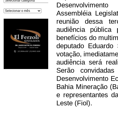
Desenvolviment
Arquivos
Assembléia Legisla
reunião dessa ter
audiência pública
benefícios do multi
deputado Eduardo 
votação, imediatame
audiência será rea
Serão convidadas 
Desenvolvimento Eco
Bahia Mineração (Bam
e representantes d
Leste (Fiol).