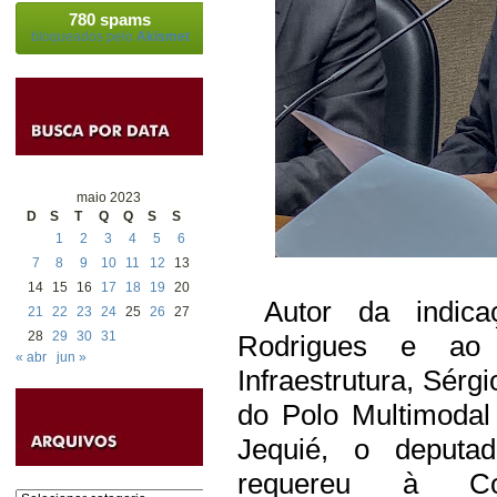
780 spams
bloqueados pelo
Akismet
maio 2023
D
S
T
Q
Q
S
S
1
2
3
4
5
6
7
8
9
10
11
12
13
14
15
16
17
18
19
20
Autor da indica
21
22
23
24
25
26
27
28
29
30
31
Rodrigues e ao 
« abr
jun »
Infraestrutura, Sérgi
do Polo Multimodal
Jequié, o deputad
requereu à Com
Categorias