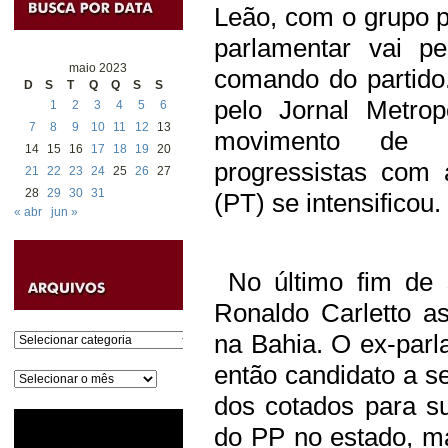
Leão, com o grupo 
parlamentar vai p
maio 2023
comando do partido
D
S
T
Q
Q
S
S
pelo Jornal Metro
1
2
3
4
5
6
7
8
9
10
11
12
13
movimento de r
14
15
16
17
18
19
20
progressistas com
21
22
23
24
25
26
27
28
29
30
31
(PT) se intensificou.
« abr
jun »
No último fim de 
Ronaldo Carletto a
na Bahia. O ex-parla
Categorias
então candidato a 
Arquivos
dos cotados para s
do PP no estado, ma