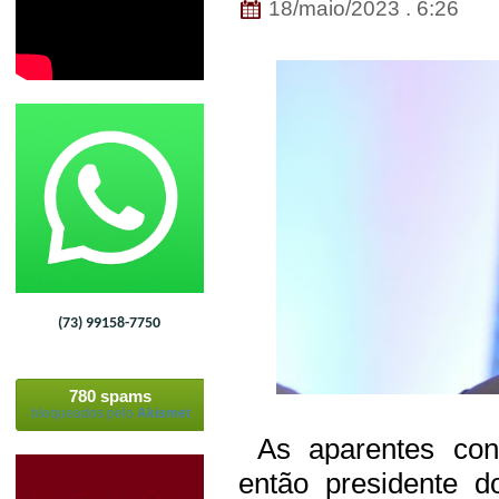
18/maio/2023 . 6:26
(73) 99158-7750
780 spams
bloqueados pelo
Akismet
As aparentes con
então presidente d