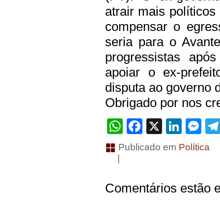
atrair mais político
compensar o egress
seria para o Avant
progressistas apó
apoiar o ex-prefei
disputa ao governo 
Obrigado por nos cre
WhatsApp
Facebook
X
Linke
Me
Publicado em
Política
|
Comentários estão e